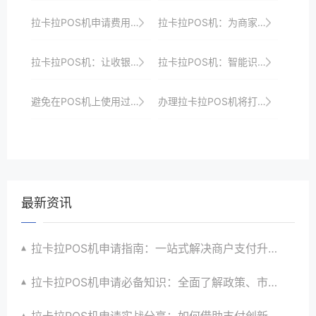
拉卡拉POS机申请费用及优惠政策全解析
拉卡拉POS机：为商家量身定制的支付神器
拉卡拉POS机：让收银工作变得轻松又高效
拉卡拉POS机：智能识别，精准营销
避免在POS机上使用过于复杂的支付流程，影响客户体验。
办理拉卡拉POS机将打造高效便捷安全的收银系统以提升商家收银效率、品牌形象与顾客支付体验并引领支付行业创新发展
最新资讯
拉卡拉POS机申请指南：一站式解决商户支付升级、智能化与创新需求
拉卡拉POS机申请必备知识：全面了解政策、市场、技术与创新趋势
拉卡拉POS机申请实战分享：如何借助支付创新技术提升商户运营效益与效率