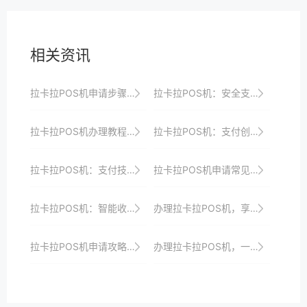
相关资讯
拉卡拉POS机申请步骤：新手必看的操作指南
拉卡拉POS机：安全支付，守护商家的每一笔财富
拉卡拉POS机办理教程：轻松几步开启收银新时代大门，助力商家实现收银升级与转型
拉卡拉POS机：支付创新，引领行业发展
拉卡拉POS机：支付技术的新标杆
拉卡拉POS机申请常见问题及解决方案
拉卡拉POS机：智能收银，开启商家收银新时代
办理拉卡拉POS机，享受一站式收银解决方案与安全保障
拉卡拉POS机申请攻略：助你打造个性化支付体验
办理拉卡拉POS机，一站式收银解决方案等你来拿