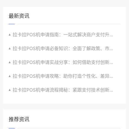
最新资讯
拉卡拉POS机申请指南：一站式解决商户支付升级、智能化与创新需求
拉卡拉POS机申请必备知识：全面了解政策、市场、技术与创新趋势
拉卡拉POS机申请实战分享：如何借助支付创新技术提升商户运营效益与效率
拉卡拉POS机申请攻略：助你打造个性化、差异化支付体验以提升竞争力
拉卡拉POS机申请流程揭秘：紧跟支付技术创新步伐，抢占市场先机
推荐资讯