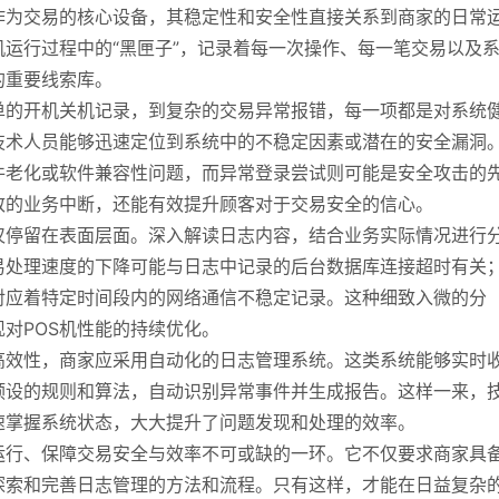
作为交易的核心设备，其稳定性和安全性直接关系到商家的日常
机运行过程中的“黑匣子”，记录着每一次操作、每一笔交易以及
的重要线索库。
单的开机关机记录，到复杂的交易异常报错，每一项都是对系统
技术人员能够迅速定位到系统中的不稳定因素或潜在的安全漏洞
件老化或软件兼容性问题，而异常登录尝试则可能是安全攻击的
致的业务中断，还能有效提升顾客对于交易安全的信心。
仅停留在表面层面。深入解读日志内容，结合业务实际情况进行
易处理速度的下降可能与日志中记录的后台数据库连接超时有关
对应着特定时间段内的网络通信不稳定记录。这种细致入微的分
对POS机性能的持续优化。
高效性，商家应采用自动化的日志管理系统。这类系统能够实时
预设的规则和算法，自动识别异常事件并生成报告。这样一来，
速掌握系统状态，大大提升了问题发现和处理的效率。
定运行、保障交易安全与效率不可或缺的一环。它不仅要求商家具
探索和完善日志管理的方法和流程。只有这样，才能在日益复杂