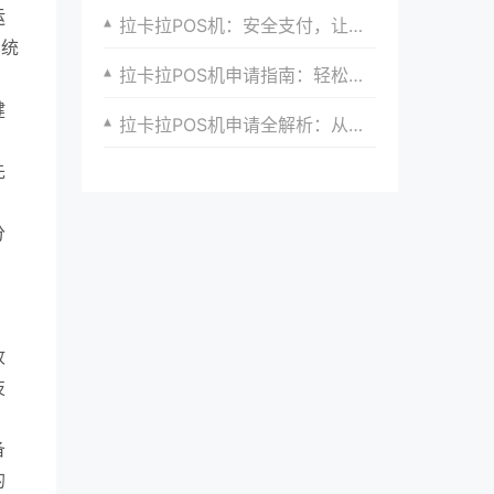
运
拉卡拉POS机：安全支付，让生意无忧
系统
拉卡拉POS机申请指南：轻松接入移动支付
健
拉卡拉POS机申请全解析：从申请到使用的深度剖析
。
先
分
；
收
技
备
的