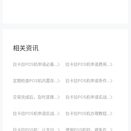
相关资讯
拉卡拉POS机申请必备知识：了解这些技巧更省心省力
拉卡拉POS机申请费用及优惠政策全攻略
定期检查POS机内置存储，及时清理无用数据。
拉卡拉POS机申请条件：你是否符合要求？
交易完成后，及时清理POS机上的指纹或污渍。
拉卡拉POS机申请实战：如何快速响应市场需求并上线
拉卡拉POS机申请实战分享：如何借助支付创新技术提升商户运营效益与效率
拉卡拉POS机办理教程：轻松几步开启收银新时代大门，助力商家实现收银升级与转型
拉卡拉POS机：让支付变得更简单
使用POS机时，避免在灰尘过多的环境下操作，以防堵塞散热孔。