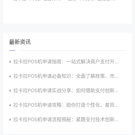
最新资讯
拉卡拉POS机申请指南：一站式解决商户支付升级、智能化与创新需求
拉卡拉POS机申请必备知识：全面了解政策、市场、技术与创新趋势
拉卡拉POS机申请实战分享：如何借助支付创新技术提升商户运营效益与效率
拉卡拉POS机申请攻略：助你打造个性化、差异化支付体验以提升竞争力
拉卡拉POS机申请流程揭秘：紧跟支付技术创新步伐，抢占市场先机