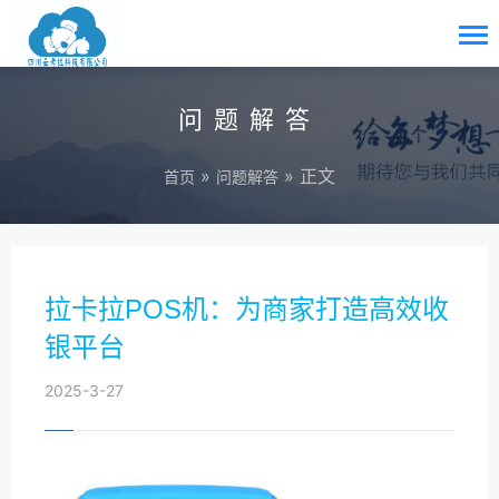
问题解答
»
» 正文
首页
问题解答
拉卡拉POS机：为商家打造高效收
银平台
2025-3-27