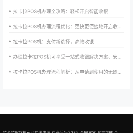
拉卡拉POS机办理全攻略：轻松开启智能收银
拉卡拉POS机办理流程优化：更快更便捷地开启收银之旅，助力商家发展
拉卡拉POS机：支付新选择，高效收银
办理拉卡拉POS机可享受一站式收银解决方案、安全保障、专业支付服务以及定制化解决方案以满足商家个性化需求
拉卡拉POS机办理流程解析：从申请到使用的无缝衔接
拉卡拉POS机官网在线申请,费率低至0.38%,全国发货,顺丰包邮,个