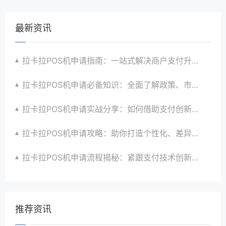
最新资讯
拉卡拉POS机申请指南：一站式解决商户支付升级、智能化与创新需求
拉卡拉POS机申请必备知识：全面了解政策、市场、技术与创新趋势
拉卡拉POS机申请实战分享：如何借助支付创新技术提升商户运营效益与效率
拉卡拉POS机申请攻略：助你打造个性化、差异化支付体验以提升竞争力
拉卡拉POS机申请流程揭秘：紧跟支付技术创新步伐，抢占市场先机
推荐资讯