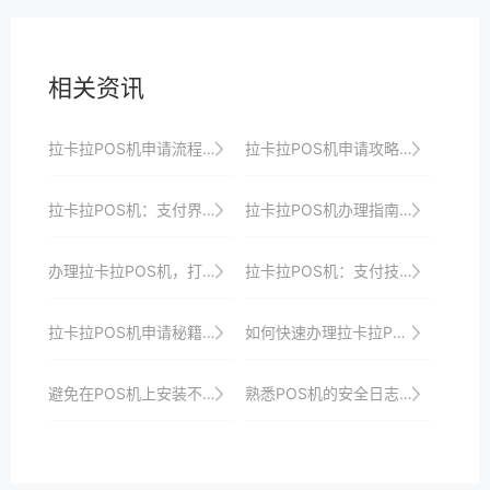
相关资讯
拉卡拉POS机申请流程：从注册到激活的完整教程
拉卡拉POS机申请攻略：如何提升申请成功率
拉卡拉POS机：支付界的“智慧大师”
拉卡拉POS机办理指南：从零开始轻松掌握收银新技能并打造智能化收银新时代以满足商家多样化需求并引领行业发展方向
办理拉卡拉POS机，打造智能收银新时代，引领支付潮流
拉卡拉POS机：支付技术的新飞跃
拉卡拉POS机申请秘籍：如何顺利通过审核
如何快速办理拉卡拉POS机？步骤详解
避免在POS机上安装不必要的软件，以防资源占用。
熟悉POS机的安全日志记录功能，以便追踪异常行为。