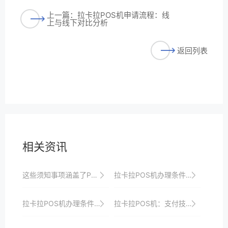
上一篇：拉卡拉POS机申请流程：线
上与线下对比分析
返回列表
相关资讯
这些须知事项涵盖了POS机的日常使用、安全管理、性能优化、故障排查等多个方面，旨在帮助用户全面了解和高效使用拉卡拉POS机。
拉卡拉POS机办理条件解析：助力商家轻松接入支付
拉卡拉POS机办理条件与所需材料一览
拉卡拉POS机：支付技术的新飞跃