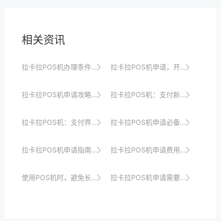
相关资讯
拉卡拉POS机办理条件与所需材料解析：一站式服务，助你快速接入支付市场
拉卡拉POS机申请，开启商户支付升级新时代
拉卡拉POS机申请攻略：新手必看
拉卡拉POS机：支付新潮流，引领未来
拉卡拉POS机：支付界的“黑科技”
拉卡拉POS机申请必备知识：全面了解政策、市场、技术与创新趋势
拉卡拉POS机申请指南：如何构建安全、高效、智能的支付生态系统
拉卡拉POS机申请费用及优惠政策全解析
使用POS机时，避免长时间连续操作，以防过热。
拉卡拉POS机申请需要哪些资质？详细清单