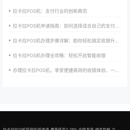
拉卡拉POS机：支付行业的创新典范
拉卡拉POS机申请指南：如何选择适合自己的支付解决方案
拉卡拉POS机办理步骤详解：助你轻松搞定收银升级，提升店铺竞争力与顾客忠诚度
拉卡拉POS机办理全攻略：轻松开启智能收银
办理拉卡拉POS机，享受便捷高效的收银体验、一站式解决方案与全方位服务
拉卡拉POS机官网在线申请,费率低至0.38%,全国发货,顺丰包邮,个