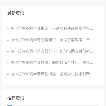
最新资讯
拉卡拉POS机申请指南：一站式解决商户支付升级、智能化与创新需求
拉卡拉POS机申请必备知识：全面了解政策、市场、技术与创新趋势
拉卡拉POS机申请实战分享：如何借助支付创新技术提升商户运营效益与效率
拉卡拉POS机申请攻略：助你打造个性化、差异化支付体验以提升竞争力
拉卡拉POS机申请流程揭秘：紧跟支付技术创新步伐，抢占市场先机
推荐资讯