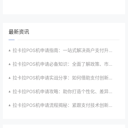
最新资讯
拉卡拉POS机申请指南：一站式解决商户支付升级、智能化与创新需求
拉卡拉POS机申请必备知识：全面了解政策、市场、技术与创新趋势
拉卡拉POS机申请实战分享：如何借助支付创新技术提升商户运营效益与效率
拉卡拉POS机申请攻略：助你打造个性化、差异化支付体验以提升竞争力
拉卡拉POS机申请流程揭秘：紧跟支付技术创新步伐，抢占市场先机