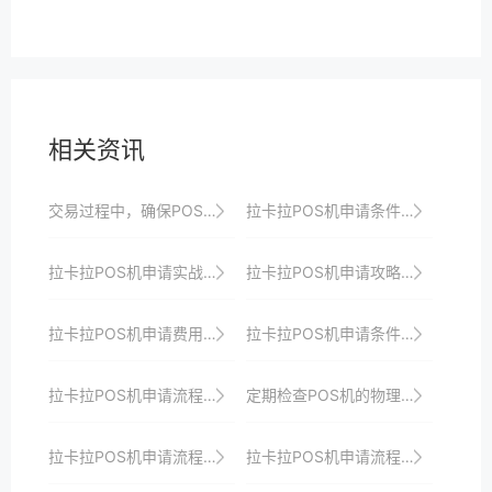
相关资讯
交易过程中，确保POS机与支付系统的通信加密。
拉卡拉POS机申请条件：个体户与企业有何区别？
拉卡拉POS机申请实战技巧：轻松应对各种挑战
拉卡拉POS机申请攻略：助你打造差异化支付体验，提升竞争力
拉卡拉POS机申请费用及优惠政策全解析
拉卡拉POS机申请条件：企业用户需要注意什么？
拉卡拉POS机申请流程速览，助你抢占支付市场先机
定期检查POS机的物理防护等级是否符合要求。
拉卡拉POS机申请流程揭秘：轻松掌握支付新趋势
拉卡拉POS机申请流程详解，助你快速上手