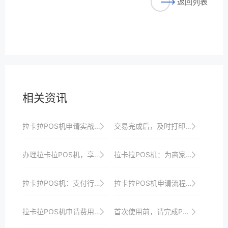
返回列表
相关资讯
拉卡拉POS机申请实战分享：经验与技巧
交易完成后，及时打印并保存交易凭证。
办理拉卡拉POS机，享受一站式收银解决方案、安全保障、专业支付服务与全方位支持
拉卡拉POS机：为商家带来极致的支付便捷和高效
拉卡拉POS机：支付行业的“创新之星”，引领支付潮流
拉卡拉POS机申请流程优化策略分享，提升商户支付效率与体验
拉卡拉POS机申请费用详解：隐藏成本大揭秘
首次使用前，请完成POS机的初始化设置。