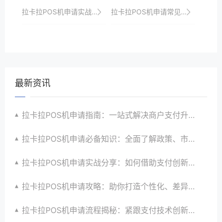
拉卡拉POS机申请实战技巧：如何借助支付工具提升商户运营效率
拉卡拉POS机申请常见问题及解决方案
最新资讯
拉卡拉POS机申请指南：一站式解决商户支付升级、智能化与创新需求
拉卡拉POS机申请必备知识：全面了解政策、市场、技术与创新趋势
拉卡拉POS机申请实战分享：如何借助支付创新技术提升商户运营效益与效率
拉卡拉POS机申请攻略：助你打造个性化、差异化支付体验以提升竞争力
拉卡拉POS机申请流程揭秘：紧跟支付技术创新步伐，抢占市场先机