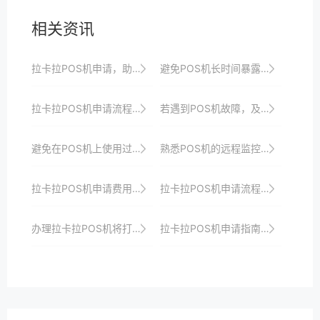
相关资讯
拉卡拉POS机申请，助力商户实现支付创新与升级
避免POS机长时间暴露在直射阳光下，以防屏幕老化。
拉卡拉POS机申请流程及使用注意事项详解
若遇到POS机故障，及时联系客服寻求帮助。
避免在POS机上使用过于复杂的支付流程，影响客户体验。
熟悉POS机的远程监控功能，以便实时了解设备状态。
拉卡拉POS机申请费用及优惠政策全攻略
拉卡拉POS机申请流程及使用注意事项详解
办理拉卡拉POS机将打造高效便捷安全的收银系统以提升商家收银效率、品牌形象与顾客支付体验并引领支付行业创新发展
拉卡拉POS机申请指南：从申请到使用的全周期管理