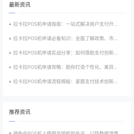
最新资讯
拉卡拉POS机申请指南：一站式解决商户支付升级、智能化与创新需求
拉卡拉POS机申请必备知识：全面了解政策、市场、技术与创新趋势
拉卡拉POS机申请实战分享：如何借助支付创新技术提升商户运营效益与效率
拉卡拉POS机申请攻略：助你打造个性化、差异化支付体验以提升竞争力
拉卡拉POS机申请流程揭秘：紧跟支付技术创新步伐，抢占市场先机
推荐资讯
避免在POS机上使用非授权的外设，以防数据泄露。