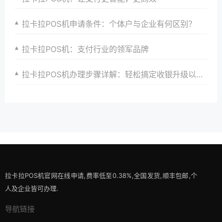
拉卡拉POS机申请条件：个体户与企业有何区别？
拉卡拉POS机：支付行业的领军品牌
拉卡拉POS机办理步骤详解：轻松搞定收银升级以满足商家多样化需求并引领支付潮流以及提升顾客支付体验
拉卡拉POS机官网在线申请,费率低至0.38%,全国发货,顺丰包邮,个
人及企业皆可办理.
导航链接