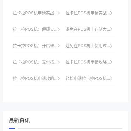
拉卡拉POS机申请实战：如何快速通过审核并上线
拉卡拉POS机申请实战技巧：轻松应对各种挑战
拉卡拉POS机：便捷支付，提升消费体验
避免在POS机上存储大量个人数据，以防泄露。
拉卡拉POS机：开启智慧支付的新时代
避免在POS机上使用过于复杂的支付流程，影响客户体验。
拉卡拉POS机：支付技术的新飞跃
拉卡拉POS机申请攻略：新手必看
拉卡拉POS机申请攻略：如何选择适合自己的机型？
轻松申请拉卡拉POS机，开启便捷支付之旅
最新资讯