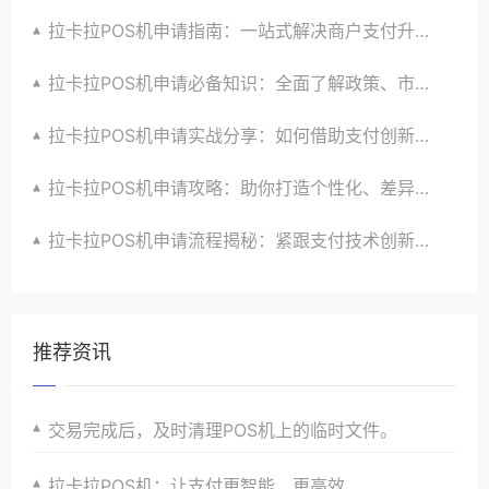
拉卡拉POS机申请指南：一站式解决商户支付升级、智能化与创新需求
拉卡拉POS机申请必备知识：全面了解政策、市场、技术与创新趋势
拉卡拉POS机申请实战分享：如何借助支付创新技术提升商户运营效益与效率
拉卡拉POS机申请攻略：助你打造个性化、差异化支付体验以提升竞争力
拉卡拉POS机申请流程揭秘：紧跟支付技术创新步伐，抢占市场先机
推荐资讯
交易完成后，及时清理POS机上的临时文件。
拉卡拉POS机：让支付更智能，更高效