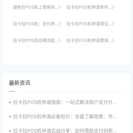
避免在POS机上使用非授权的外设，以防数据泄露。
拉卡拉POS机申请条件：个体户如何快速通过？
拉卡拉POS机：支付界的“智慧大师”
拉卡拉POS机申请常见问题解答
拉卡拉POS机办理流程：一站式服务，轻松上手
拉卡拉POS机申请费用及隐藏成本分析
最新资讯
拉卡拉POS机申请指南：一站式解决商户支付升级、智能化与创新需求
拉卡拉POS机申请必备知识：全面了解政策、市场、技术与创新趋势
拉卡拉POS机申请实战分享：如何借助支付创新技术提升商户运营效益与效率