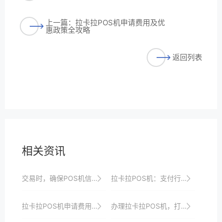
上一篇：拉卡拉POS机申请费用及优
惠政策全攻略
返回列表
相关资讯
交易时，确保POS机信号稳定，避免网络延迟或中断。
拉卡拉POS机：支付行业的创新典范
拉卡拉POS机申请费用及优惠政策全解析
办理拉卡拉POS机，打造智能便捷安全的收银系统，引领支付行业创新与发展潮流