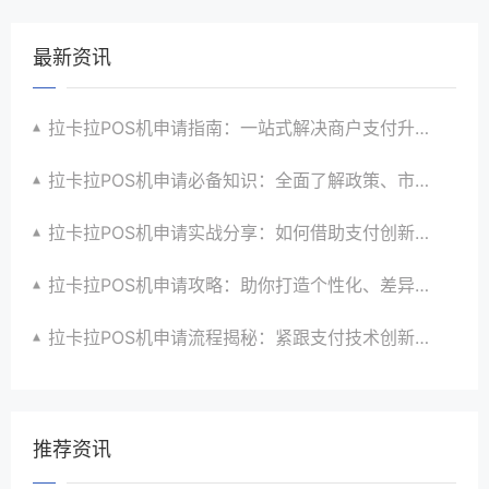
最新资讯
拉卡拉POS机申请指南：一站式解决商户支付升级、智能化与创新需求
拉卡拉POS机申请必备知识：全面了解政策、市场、技术与创新趋势
拉卡拉POS机申请实战分享：如何借助支付创新技术提升商户运营效益与效率
拉卡拉POS机申请攻略：助你打造个性化、差异化支付体验以提升竞争力
拉卡拉POS机申请流程揭秘：紧跟支付技术创新步伐，抢占市场先机
推荐资讯