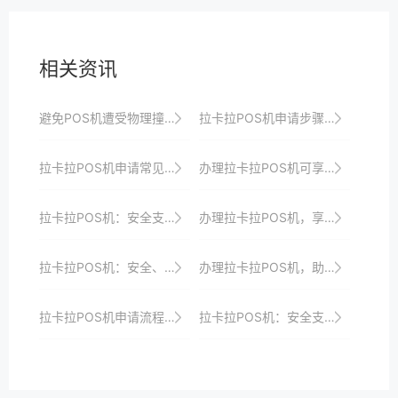
相关资讯
避免POS机遭受物理撞击或跌落，以防损坏。
拉卡拉POS机申请步骤：手把手教你操作
拉卡拉POS机申请常见问题解答
办理拉卡拉POS机可享受便捷高效的收银体验以及一站式解决方案和优惠政策以满足商家个性化需求并提升店铺竞争力
拉卡拉POS机：安全支付，让生意无忧
办理拉卡拉POS机，享受一站式收银解决方案、安全保障与专业支付服务
拉卡拉POS机：安全、快捷的支付新选择
办理拉卡拉POS机，助力小微企业数字化转型
拉卡拉POS机申请流程及使用注意事项详解
拉卡拉POS机：安全支付，守护每一笔交易