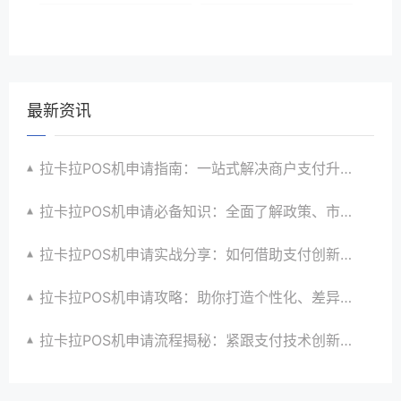
最新资讯
拉卡拉POS机申请指南：一站式解决商户支付升级、智能化与创新需求
拉卡拉POS机申请必备知识：全面了解政策、市场、技术与创新趋势
拉卡拉POS机申请实战分享：如何借助支付创新技术提升商户运营效益与效率
拉卡拉POS机申请攻略：助你打造个性化、差异化支付体验以提升竞争力
拉卡拉POS机申请流程揭秘：紧跟支付技术创新步伐，抢占市场先机