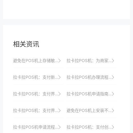
相关资讯
避免在POS机上存储敏感信息，如密码或客户数据。
拉卡拉POS机：为商家提供全方位的支付解决方案
拉卡拉POS机：支付新体验，轻松收银
拉卡拉POS机办理流程揭秘：轻松几步，完成办理
拉卡拉POS机：支付界的“智能专家”，助力商家赢在未来
拉卡拉POS机申请指南：步骤详解与常见问题解答
拉卡拉POS机：支付界的“智能领袖”
避免在POS机上安装不必要的插件或扩展。
拉卡拉POS机申请流程简化版，助你轻松实现支付升级
拉卡拉POS机：支付创新，引领行业发展