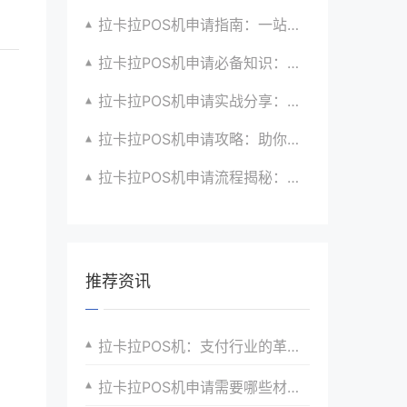
拉卡拉POS机申请指南：一站式解决商户支付升级、智能化与创新需求
拉卡拉POS机申请必备知识：全面了解政策、市场、技术与创新趋势
拉卡拉POS机申请实战分享：如何借助支付创新技术提升商户运营效益与效率
拉卡拉POS机申请攻略：助你打造个性化、差异化支付体验以提升竞争力
拉卡拉POS机申请流程揭秘：紧跟支付技术创新步伐，抢占市场先机
推荐资讯
拉卡拉POS机：支付行业的革新力量
拉卡拉POS机申请需要哪些材料？详细清单