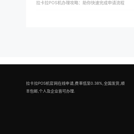
拉卡拉POS机办理攻略：助你快速完成申请流程
拉卡拉POS机官网在线申请,费率低至0.38%,全国发货,顺
丰包邮,个人及企业皆可办理.