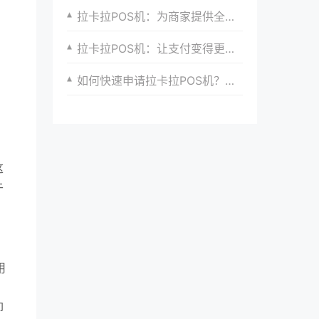
拉卡拉POS机：为商家提供全方位的支付服务
拉卡拉POS机：让支付变得更简单
如何快速申请拉卡拉POS机？完整流程分享
这
于
，
用
却