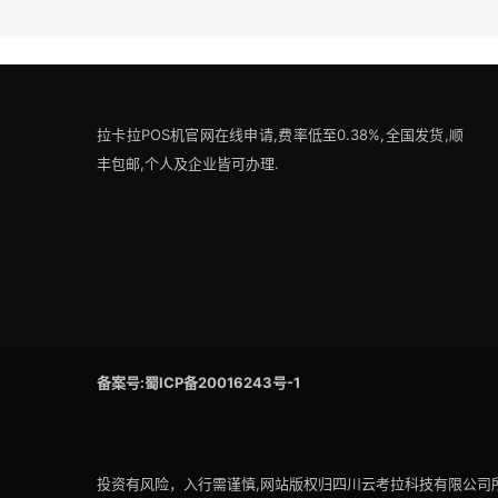
拉卡拉POS机官网在线申请,费率低至0.38%,全国发货,顺
丰包邮,个人及企业皆可办理.
备案号:蜀ICP备20016243号-1
投资有风险，入行需谨慎,网站版权归四川云考拉科技有限公司