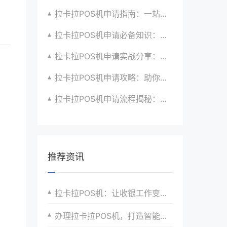
拉卡拉POS机申请指南：一站式解决商户支付升级、智能化与创新需求
拉卡拉POS机申请必备知识：全面了解政策、市场、技术与创新趋势
拉卡拉POS机申请实战分享：如何借助支付创新技术提升商户运营效益与效率
拉卡拉POS机申请攻略：助你打造个性化、差异化支付体验以提升竞争力
拉卡拉POS机申请流程揭秘：紧跟支付技术创新步伐，抢占市场先机
推荐资讯
拉卡拉POS机：让收银工作变得轻松简单
办理拉卡拉POS机，打造智能收银新时代，引领支付潮流