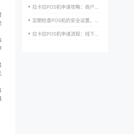
拉卡拉POS机申请攻略：商户必备知识汇总
需
定期检查POS机的安全设置，确保符合支付安全标准。
完
拉卡拉POS机申请流程：线下申请的详细步骤
站
荐
其
无
信
强
，