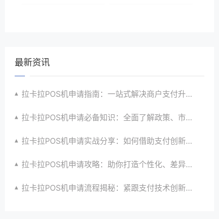
最新资讯
拉卡拉POS机申请指南：一站式解决商户支付升级、智能化与创新需求
拉卡拉POS机申请必备知识：全面了解政策、市场、技术与创新趋势
拉卡拉POS机申请实战分享：如何借助支付创新技术提升商户运营效益与效率
拉卡拉POS机申请攻略：助你打造个性化、差异化支付体验以提升竞争力
拉卡拉POS机申请流程揭秘：紧跟支付技术创新步伐，抢占市场先机