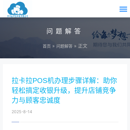
问题解答
»
» 正文
首页
问题解答
拉卡拉POS机办理步骤详解：助你
轻松搞定收银升级，提升店铺竞争
力与顾客忠诚度
2025-8-14