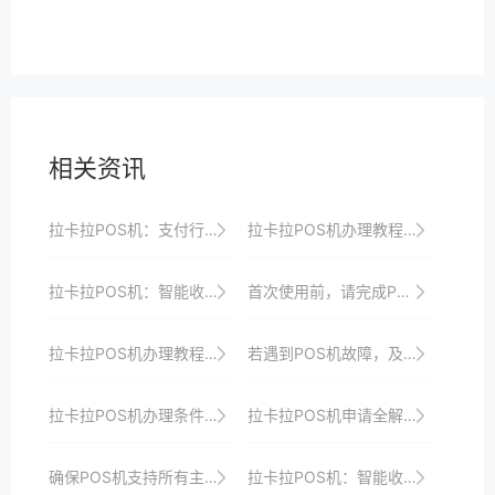
相关资讯
拉卡拉POS机：支付行业的创新典范
拉卡拉POS机办理教程：轻松几步即可开启收银新时代大门以满足商家多样化需求并提升店铺竞争力以及引领支付潮流
拉卡拉POS机：智能收银，提升商家经营效率
首次使用前，请完成POS机的初始化设置。
拉卡拉POS机办理教程：轻松几步，开启收银新时代大门
若遇到POS机故障，及时联系客服寻求帮助。
拉卡拉POS机办理条件与所需材料解析：一站式服务，助你快速接入支付市场
拉卡拉POS机申请全解析：从申请到使用的深度剖析
确保POS机支持所有主流支付方式。
拉卡拉POS机：智能收银，开启商家收银新时代