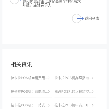
案和优惠政策以满足商家个性化需求
并提升店铺竞争力
返回列表
相关资讯
拉卡拉POS机申请费用及优惠政策全解析
拉卡拉POS机办理指南：从零开始轻松掌握收银新技能并打造智能化收银新时代以满足商家多样化需求并引领行业发展方向
拉卡拉POS机：智能收银，提升商家经营效率
熟悉POS机的远程监控功能，以便实时了解设备状态。
拉卡拉POS机：一站式支付服务，轻松管理账务
拉卡拉POS机申请，开启商户支付升级新时代