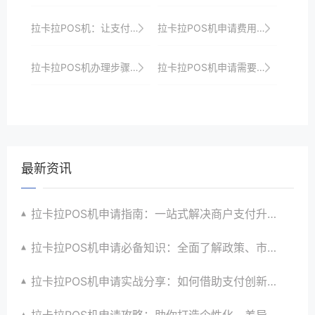
拉卡拉POS机：让支付更智能，更高效
拉卡拉POS机申请费用及优惠政策全解析
拉卡拉POS机办理步骤详解：轻松搞定收银升级以满足商家多样化需求并引领支付潮流以及提升顾客支付体验
拉卡拉POS机申请需要哪些材料？详细清单
最新资讯
拉卡拉POS机申请指南：一站式解决商户支付升级、智能化与创新需求
拉卡拉POS机申请必备知识：全面了解政策、市场、技术与创新趋势
拉卡拉POS机申请实战分享：如何借助支付创新技术提升商户运营效益与效率