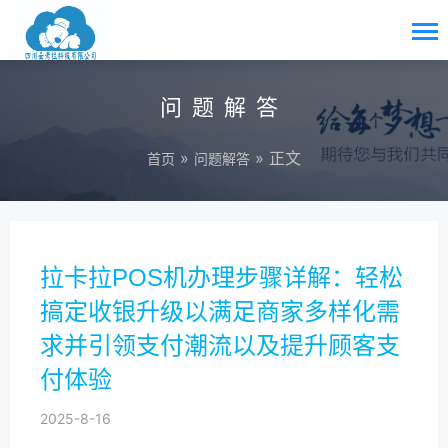
问题解答
»
» 正文
首页
问题解答
拉卡拉POS机办理步骤详解：轻松
搞定收银升级以满足商家多样化需
求并引领支付潮流以及提升顾客支
付体验
2025-8-16