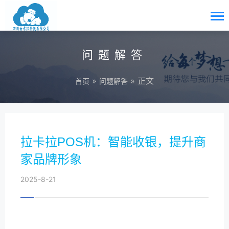
问题解答
»
» 正文
首页
问题解答
拉卡拉POS机：智能收银，提升商
家品牌形象
2025-8-21