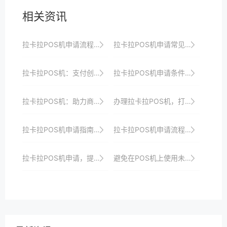
相关资讯
拉卡拉POS机申请流程：线下申请的详细步骤
拉卡拉POS机申请常见问题及解决方案
拉卡拉POS机：支付创新，引领支付新潮流
拉卡拉POS机申请条件：个体户与企业有何区别？
拉卡拉POS机：助力商家赢在支付起跑线
办理拉卡拉POS机，打造智能、便捷、安全的收银系统，引领支付行业新风尚
拉卡拉POS机申请指南：一站式解决商户支付需求
拉卡拉POS机申请流程：从提交到激活全攻略
拉卡拉POS机申请，提升商户支付体验的关键
避免在POS机上使用未经验证的支付方式。