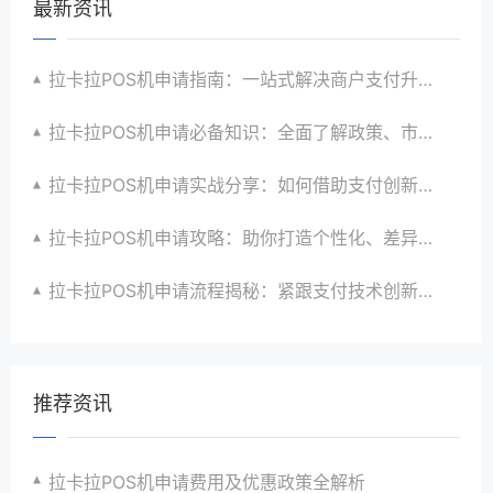
最新资讯
拉卡拉POS机申请指南：一站式解决商户支付升级、智能化与创新需求
拉卡拉POS机申请必备知识：全面了解政策、市场、技术与创新趋势
拉卡拉POS机申请实战分享：如何借助支付创新技术提升商户运营效益与效率
拉卡拉POS机申请攻略：助你打造个性化、差异化支付体验以提升竞争力
拉卡拉POS机申请流程揭秘：紧跟支付技术创新步伐，抢占市场先机
推荐资讯
拉卡拉POS机申请费用及优惠政策全解析