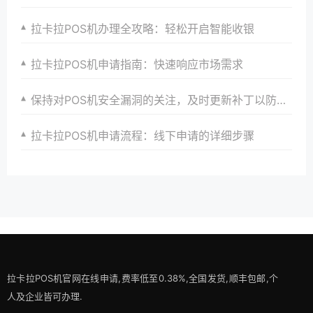
拉卡拉POS机办理全攻略：轻松开启智能收银
拉卡拉POS机申请指南：快速响应市场需求
保持对POS机安全漏洞的关注，及时更新补丁以防范风险。
拉卡拉POS机申请流程：线下申请的详细步骤
拉卡拉POS机官网在线申请,费率低至0.38%,全国发货,顺丰包邮,个
人及企业皆可办理.