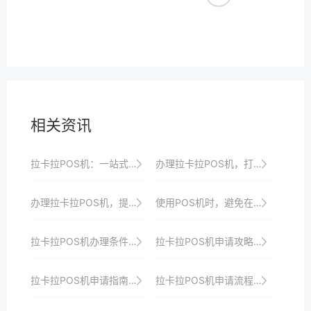
相关资讯
拉卡拉POS机：一站式支付服务，轻松管理账务
办理拉卡拉POS机，打造智能、便捷、安全的收银系统
办理拉卡拉POS机，提升商家收银效率与品牌形象
使用POS机时，避免在潮湿环境下操作，以防短路。
拉卡拉POS机办理条件解析：助力商家轻松接入支付
拉卡拉POS机申请攻略：助你打造个性化支付体验
拉卡拉POS机申请指南：快速响应市场需求
拉卡拉POS机申请流程优化策略分享，提升商户支付效率与体验