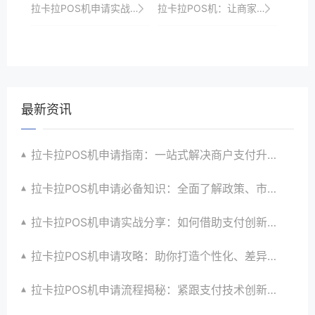
拉卡拉POS机申请实战技巧：如何高效沟通提升审核通过率
拉卡拉POS机：让商家收银更智能、更便捷
最新资讯
拉卡拉POS机申请指南：一站式解决商户支付升级、智能化与创新需求
拉卡拉POS机申请必备知识：全面了解政策、市场、技术与创新趋势
拉卡拉POS机申请实战分享：如何借助支付创新技术提升商户运营效益与效率
拉卡拉POS机申请攻略：助你打造个性化、差异化支付体验以提升竞争力
拉卡拉POS机申请流程揭秘：紧跟支付技术创新步伐，抢占市场先机