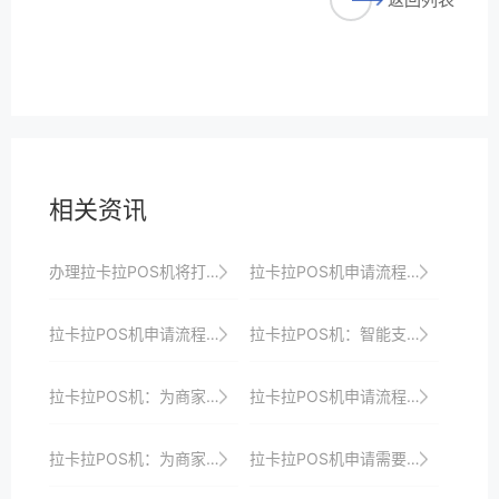
相关资讯
办理拉卡拉POS机将打造高效便捷安全的收银系统以提升商家收银效率、品牌形象与顾客支付体验并引领支付行业创新发展
拉卡拉POS机申请流程：线下申请的详细步骤
拉卡拉POS机申请流程速览，助你抢占支付智能化升级先机
拉卡拉POS机：智能支付，创造无限可能
拉卡拉POS机：为商家带来极致的支付体验和服务
拉卡拉POS机申请流程：线上与线下对比分析
拉卡拉POS机：为商家打造高效收银平台
拉卡拉POS机申请需要哪些材料？一文搞定