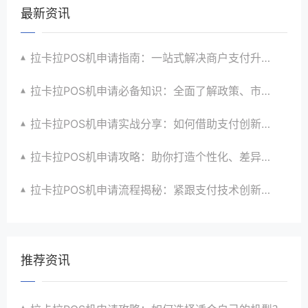
最新资讯
拉卡拉POS机申请指南：一站式解决商户支付升级、智能化与创新需求
拉卡拉POS机申请必备知识：全面了解政策、市场、技术与创新趋势
拉卡拉POS机申请实战分享：如何借助支付创新技术提升商户运营效益与效率
拉卡拉POS机申请攻略：助你打造个性化、差异化支付体验以提升竞争力
拉卡拉POS机申请流程揭秘：紧跟支付技术创新步伐，抢占市场先机
推荐资讯