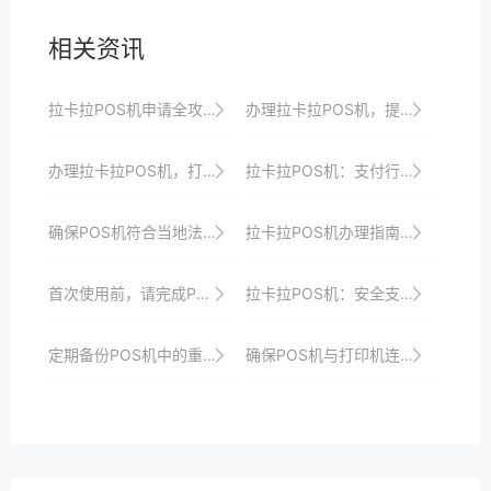
相关资讯
拉卡拉POS机申请全攻略：从申请到使用的全方位指导
办理拉卡拉POS机，提升商家收银效率与品牌形象，开启线上线下融合收银新时代
办理拉卡拉POS机，打造智能、便捷、安全的收银系统，引领支付行业新风尚
拉卡拉POS机：支付行业的创新典范
确保POS机符合当地法律法规要求，避免违规操作。
拉卡拉POS机办理指南：从零到一轻松掌握收银新技能，打造智能化收银新时代
首次使用前，请完成POS机的初始化设置。
拉卡拉POS机：安全支付，为商家保驾护航
定期备份POS机中的重要数据，以防数据丢失。
确保POS机与打印机连接正常，避免打印错误。