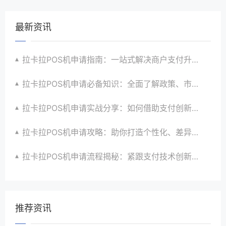
最新资讯
拉卡拉POS机申请指南：一站式解决商户支付升级、智能化与创新需求
拉卡拉POS机申请必备知识：全面了解政策、市场、技术与创新趋势
拉卡拉POS机申请实战分享：如何借助支付创新技术提升商户运营效益与效率
拉卡拉POS机申请攻略：助你打造个性化、差异化支付体验以提升竞争力
拉卡拉POS机申请流程揭秘：紧跟支付技术创新步伐，抢占市场先机
推荐资讯