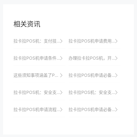
相关资讯
拉卡拉POS机：支付技术的新篇章
拉卡拉POS机申请费用及隐藏成本分析
拉卡拉POS机申请条件：你是否符合要求？
办理拉卡拉POS机，开启智能收银新时代
这些须知事项涵盖了POS机的日常使用、安全管理、性能优化、故障排查等多个方面，旨在帮助用户全面了解和高效使用拉卡拉POS机。
拉卡拉POS机申请必备知识：了解这些规则更省心
拉卡拉POS机：安全支付，守护商家利益
拉卡拉POS机：安全支付，守护商家的每一笔财富
拉卡拉POS机申请流程：线上与线下对比分析
拉卡拉POS机申请必备知识：了解这些技巧更省心省力