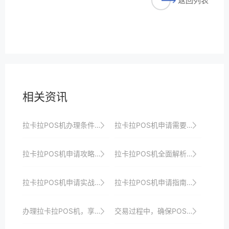
返回列表
相关资讯
拉卡拉POS机办理条件解析：助力商家轻松接入支付
拉卡拉POS机申请需要多久？时间节点全掌握
拉卡拉POS机申请攻略：如何选择适合自己的机型？
拉卡拉POS机全面解析：让支付更便捷
拉卡拉POS机申请实战技巧：如何借助支付工具提升商户运营效率
拉卡拉POS机申请指南：如何快速接入移动支付生态
办理拉卡拉POS机，享受一站式收银解决方案、安全保障、专业支付服务与全方位支持
交易过程中，确保POS机与支付网关的连接稳定。