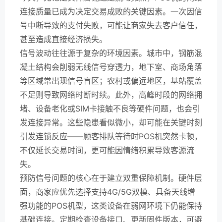
连接质量已成为决定交易成败的关键因素。一次因信
号中断导致的支付失败，可能让商家失去客户信任，
甚至造成直接经济损失。
信号波动往往源于复杂的环境因素。城市中，钢筋混
凝土结构会削弱无线信号穿透力，地下室、商场角落
等区域常出现信号盲区；农村或偏远地区，基站覆盖
不足则导致网络时断时续。此外，高峰时段的网络拥
堵、设备老化或SIM卡接触不良等硬件问题，也会引
发连接异常。这些隐患看似微小，却可能在关键时刻
引发连锁反应——顾客排队等待时POS机突然卡顿，
不仅延长交易时间，更可能因情绪积累导致客源流
失。
预防信号问题的核心在于建立双重保障机制。硬件层
面，商家应优先选择支持4G/5G双模、具备天线增
强功能的POS机型，这类设备在弱网环境下仍能保持
基础连接。定期检查设备接口、更新固件版本，可避