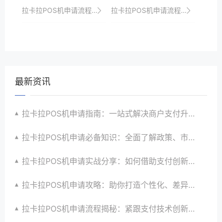
拉卡拉POS机申请流程速览，助你抢占支付升级先机
拉卡拉POS机申请流程简化版，助你轻松上手
最新资讯
拉卡拉POS机申请指南：一站式解决商户支付升级、智能化与创新需求
拉卡拉POS机申请必备知识：全面了解政策、市场、技术与创新趋势
拉卡拉POS机申请实战分享：如何借助支付创新技术提升商户运营效益与效率
拉卡拉POS机申请攻略：助你打造个性化、差异化支付体验以提升竞争力
拉卡拉POS机申请流程揭秘：紧跟支付技术创新步伐，抢占市场先机