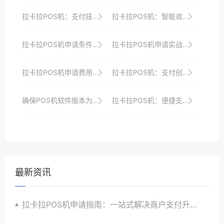
拉卡拉POS机：支付技术的新突破
拉卡拉POS机：智能收银，提升商家竞争力
拉卡拉POS机申请条件：个体户与企业有何区别？
拉卡拉POS机申请实战技巧：轻松应对各种挑战
拉卡拉POS机申请费用及优惠政策对比
拉卡拉POS机：支付创新，助力商家成长
确保POS机软件版本为最新，定期更新以获取最佳性能和安全性。
拉卡拉POS机：便捷支付，提升消费体验
最新资讯
拉卡拉POS机申请指南：一站式解决商户支付升级、智能化与创新需求