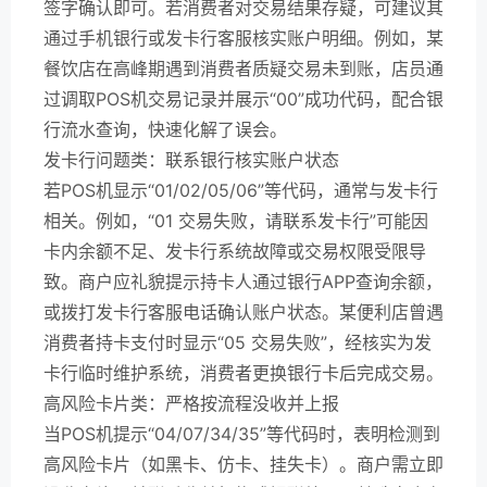
签字确认即可。若消费者对交易结果存疑，可建议其
通过手机银行或发卡行客服核实账户明细。例如，某
餐饮店在高峰期遇到消费者质疑交易未到账，店员通
过调取POS机交易记录并展示“00”成功代码，配合银
行流水查询，快速化解了误会。
发卡行问题类：联系银行核实账户状态
若POS机显示“01/02/05/06”等代码，通常与发卡行
相关。例如，“01 交易失败，请联系发卡行”可能因
卡内余额不足、发卡行系统故障或交易权限受限导
致。商户应礼貌提示持卡人通过银行APP查询余额，
或拨打发卡行客服电话确认账户状态。某便利店曾遇
消费者持卡支付时显示“05 交易失败”，经核实为发
卡行临时维护系统，消费者更换银行卡后完成交易。
高风险卡片类：严格按流程没收并上报
当POS机提示“04/07/34/35”等代码时，表明检测到
高风险卡片（如黑卡、仿卡、挂失卡）。商户需立即