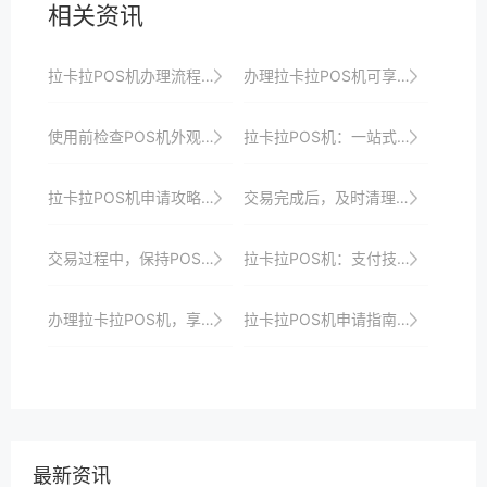
相关资讯
拉卡拉POS机办理流程优化：更快更便捷地开启收银之旅以满足商家快速响应市场需求并实现数字化转型与升级目标
办理拉卡拉POS机可享受一站式收银解决方案、安全保障、专业支付服务以及定制化解决方案以满足商家个性化需求
使用前检查POS机外观，确保无损坏或异常。
拉卡拉POS机：一站式支付服务，轻松管理账务
拉卡拉POS机申请攻略：如何避免申请失败？
交易完成后，及时清理POS机上的指纹或污渍。
交易过程中，保持POS机屏幕清洁，避免影响操作。
拉卡拉POS机：支付技术的新篇章，引领未来
办理拉卡拉POS机，享受便捷高效的收银体验、一站式解决方案与全方位服务
拉卡拉POS机申请指南：一站式解决支付难题
最新资讯