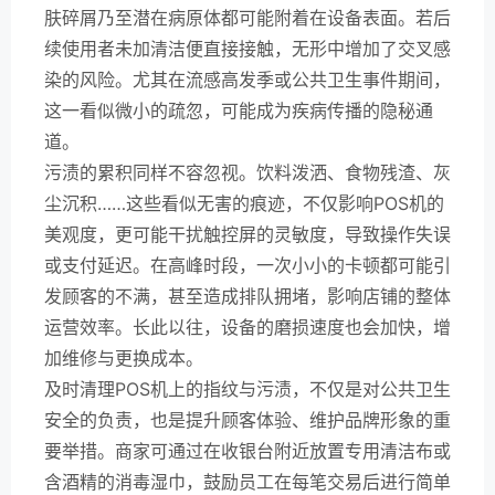
肤碎屑乃至潜在病原体都可能附着在设备表面。若后
续使用者未加清洁便直接接触，无形中增加了交叉感
染的风险。尤其在流感高发季或公共卫生事件期间，
这一看似微小的疏忽，可能成为疾病传播的隐秘通
道。
污渍的累积同样不容忽视。饮料泼洒、食物残渣、灰
尘沉积……这些看似无害的痕迹，不仅影响POS机的
美观度，更可能干扰触控屏的灵敏度，导致操作失误
或支付延迟。在高峰时段，一次小小的卡顿都可能引
发顾客的不满，甚至造成排队拥堵，影响店铺的整体
运营效率。长此以往，设备的磨损速度也会加快，增
加维修与更换成本。
及时清理POS机上的指纹与污渍，不仅是对公共卫生
安全的负责，也是提升顾客体验、维护品牌形象的重
要举措。商家可通过在收银台附近放置专用清洁布或
含酒精的消毒湿巾，鼓励员工在每笔交易后进行简单