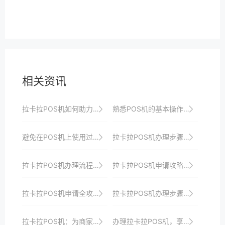
相关资讯
拉卡拉POS机如何助力商家提升顾客满意度
熟悉POS机的基本操作界面和功能键。
避免在POS机上使用过于简单的用户名或密码。
拉卡拉POS机办理步骤与注意事项详解
拉卡拉POS机办理流程优化：更快更便捷地开启收银之旅，助力商家快速发展与成长壮大
拉卡拉POS机申请攻略：助你打造差异化支付体验，提升竞争力
拉卡拉POS机申请全攻略：从入门到精通的实战指南
拉卡拉POS机办理步骤详解：轻松搞定收银升级以提升店铺竞争力并引领支付潮流
拉卡拉POS机：为商家带来极致的支付体验和服务
办理拉卡拉POS机，享受一站式收银解决方案、安全保障、专业支付服务与全方位支持