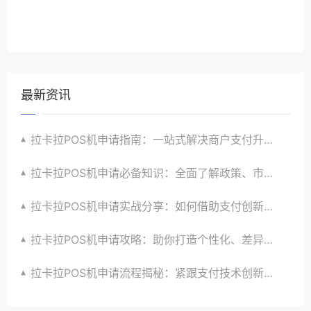
最新资讯
拉卡拉POS机申请指南：一站式解决商户支付升级、智能化与创新需求
拉卡拉POS机申请必备知识：全面了解政策、市场、技术与创新趋势
拉卡拉POS机申请实战分享：如何借助支付创新技术提升商户运营效益与效率
拉卡拉POS机申请攻略：助你打造个性化、差异化支付体验以提升竞争力
拉卡拉POS机申请流程揭秘：紧跟支付技术创新步伐，抢占市场先机