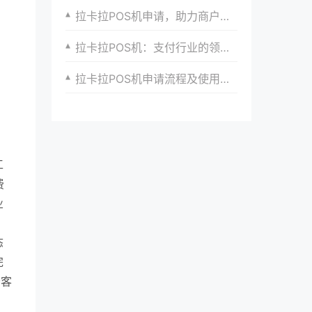
拉卡拉POS机申请，助力商户实现支付创新与升级
拉卡拉POS机：支付行业的领军品牌
拉卡拉POS机申请流程及使用注意事项详解
工
费
业
态
完
峰客