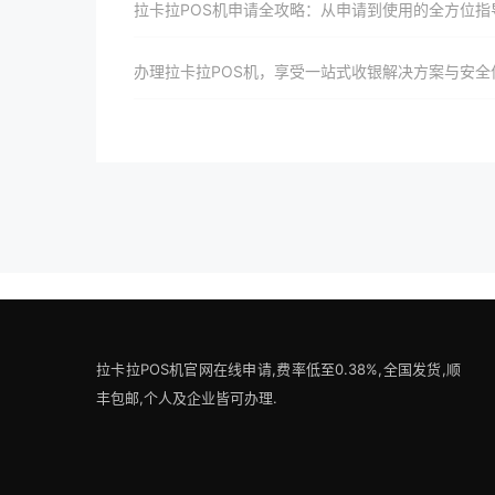
拉卡拉POS机申请全攻略：从申请到使用的全方位指
办理拉卡拉POS机，享受一站式收银解决方案与安全
拉卡拉POS机官网在线申请,费率低至0.38%,全国发货,顺
丰包邮,个人及企业皆可办理.