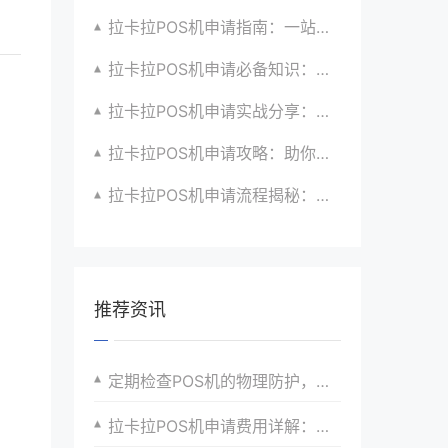
拉卡拉POS机申请指南：一站式解决商户支付升级、智能化与创新需求
拉卡拉POS机申请必备知识：全面了解政策、市场、技术与创新趋势
拉卡拉POS机申请实战分享：如何借助支付创新技术提升商户运营效益与效率
拉卡拉POS机申请攻略：助你打造个性化、差异化支付体验以提升竞争力
拉卡拉POS机申请流程揭秘：紧跟支付技术创新步伐，抢占市场先机
推荐资讯
定期检查POS机的物理防护，如防水、防尘等级。
拉卡拉POS机申请费用详解：隐藏成本大揭秘