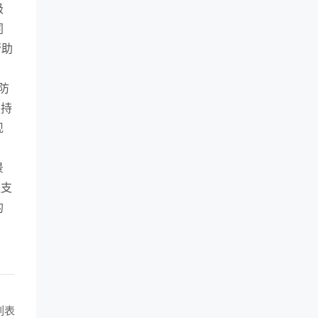
级
同
帮助
防
支持
现
景
款支
的
列表