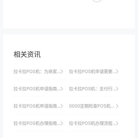
相关资讯
拉卡拉POS机：为商家带来极致的支付体验和服务
拉卡拉POS机申请需要哪些材料？详细清单
拉卡拉POS机申请指南：如何借助支付技术提升商户竞争力
拉卡拉POS机：支付行业的领军品牌
拉卡拉POS机申请指南：轻松接入移动支付
0000定期检查POS机的物理锁具是否有效。
拉卡拉POS机办理指南：从零到一，轻松掌握收银新技能
拉卡拉POS机办理流程全解析：助力商家快速收银与转型升级