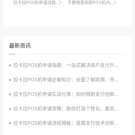
拉卡拉POS机申请流程：从提交到激活全攻略
不要随意拆卸POS机内部结构，以免影响保修或造成损坏。
最新资讯
拉卡拉POS机申请指南：一站式解决商户支付升级、智能化与创新需求
拉卡拉POS机申请必备知识：全面了解政策、市场、技术与创新趋势
拉卡拉POS机申请实战分享：如何借助支付创新技术提升商户运营效益与效率
拉卡拉POS机申请攻略：助你打造个性化、差异化支付体验以提升竞争力
拉卡拉POS机申请流程揭秘：紧跟支付技术创新步伐，抢占市场先机