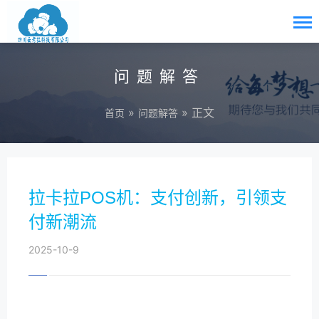
问题解答
»
» 正文
首页
问题解答
拉卡拉POS机：支付创新，引领支
付新潮流
2025-10-9