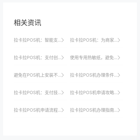
相关资讯
拉卡拉POS机：智能支付，创造新商机
拉卡拉POS机：为商家带来极致的支付体验和服务
拉卡拉POS机：支付创新，助力商家实现数字化转型
使用专用热敏纸，避免使用劣质纸张导致打印不清晰。
避免在POS机上安装不必要的软件，以防资源占用。
拉卡拉POS机办理条件与所需材料解析：一站式服务助你快速接入支付市场并享受优惠政策
拉卡拉POS机：支付技术的新突破，创造新商机
拉卡拉POS机申请攻略：助你打造高效支付体系
拉卡拉POS机申请流程速览，助你抢占市场先机
拉卡拉POS机办理指南：助力商家快速接入支付