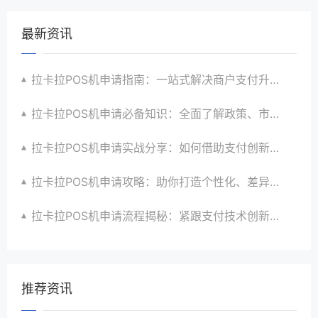
最新资讯
拉卡拉POS机申请指南：一站式解决商户支付升级、智能化与创新需求
拉卡拉POS机申请必备知识：全面了解政策、市场、技术与创新趋势
拉卡拉POS机申请实战分享：如何借助支付创新技术提升商户运营效益与效率
拉卡拉POS机申请攻略：助你打造个性化、差异化支付体验以提升竞争力
拉卡拉POS机申请流程揭秘：紧跟支付技术创新步伐，抢占市场先机
推荐资讯