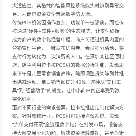
大适应性。其搭载的智能风控系统能实时识别异常交
易，为商户资金安全筑起数字防火墙。
传统POS机常因操作复杂、功能单一被诟病，而拉卡
拉通过“硬件+软件+服务”的生态模式，让支付终端
成为商户的数字化经营中枢。商户可通过机具内置的
营销管理平台，一键发布优惠券、会员积分活动，将
支付行为转化为二次消费的入口。在深圳某社区便利
店，店主利用拉卡拉POS机的数据分析功能，发现周
末下午是儿童零食销售高峰，随即调整货架陈列并推
出满减活动，单日销售额提升40%。这种从“支付工
具”到“经营助手”的蜕变，让中小商户真正享受到数
字化红利。
面对不同行业的需求差异，拉卡拉推出定制化解决方
案。针对餐饮行业，POS机可对接点餐系统，实现
“点单支付开票”全流程数字化；在批发市场，设备支
持大额交易分账功能，解决资金流转难题；甚至为街