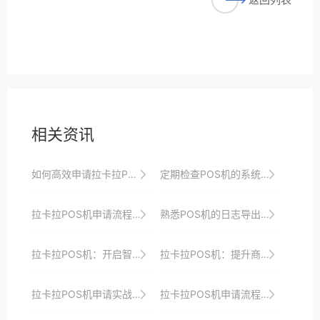
相关资讯
如何高效申请拉卡拉POS机？专业指南来了
定期检查POS机的系统性能，确保流畅运行。
拉卡拉POS机申请流程及使用体验全解析
熟悉POS机的日志导出功能，以便审计和合规检查。
拉卡拉POS机：开启智慧支付的新时代
拉卡拉POS机：提升商家服务质量的利器
拉卡拉POS机申请实战技巧：如何高效沟通提升审核通过率
拉卡拉POS机申请流程速览，助你抢占支付智能化升级先机