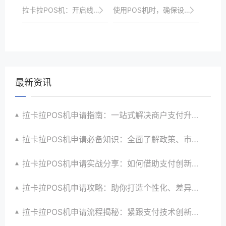
拉卡拉POS机：开启线上线下融合支付新时代
使用POS机时，确保设备已正确连接至稳定的电源。
最新资讯
拉卡拉POS机申请指南：一站式解决商户支付升级、智能化与创新需求
拉卡拉POS机申请必备知识：全面了解政策、市场、技术与创新趋势
拉卡拉POS机申请实战分享：如何借助支付创新技术提升商户运营效益与效率
拉卡拉POS机申请攻略：助你打造个性化、差异化支付体验以提升竞争力
拉卡拉POS机申请流程揭秘：紧跟支付技术创新步伐，抢占市场先机