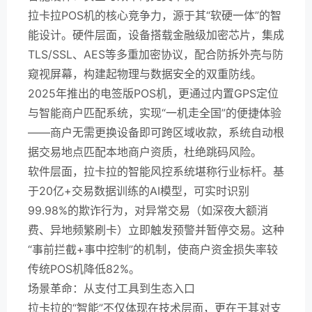
拉卡拉POS机的核心竞争力，源于其“软硬一体”的智
能设计。硬件层面，设备搭载金融级加密芯片，集成
TLS/SSL、AES等多重加密协议，配合防拆外壳与防
窥视屏幕，构建起物理与数据安全的双重防线。
2025年推出的电签版POS机，更通过内置GPS定位
与智能商户匹配系统，实现“一机走全国”的便捷体验
——商户无需更换设备即可跨区域收款，系统自动根
据交易地点匹配本地商户资质，杜绝跳码风险。
软件层面，拉卡拉的智能风控系统堪称行业标杆。基
于20亿+交易数据训练的AI模型，可实时识别
99.98%的欺诈行为，对异常交易（如深夜大额消
费、异地频繁刷卡）立即触发预警并暂停交易。这种
“事前拦截+事中控制”的机制，使商户资金损失率较
传统POS机降低82%。
场景革命：从支付工具到生态入口
拉卡拉的“智能”不仅体现在技术层面，更在于其对支