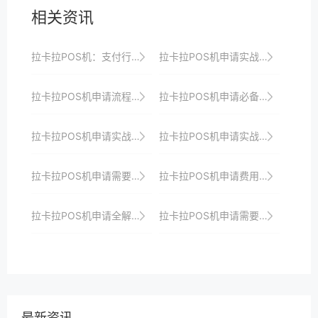
相关资讯
拉卡拉POS机：支付行业的创新力量
拉卡拉POS机申请实战：如何快速响应市场需求并上线
拉卡拉POS机申请流程详解：如何高效准备资料并通过审核
拉卡拉POS机申请必备：了解这些政策更轻松
拉卡拉POS机申请实战：如何快速响应市场需求并实现支付升级
拉卡拉POS机申请实战分享：如何高效管理支付设备
拉卡拉POS机申请需要哪些材料？详细清单
拉卡拉POS机申请费用及隐藏成本分析
拉卡拉POS机申请全解析：让你的生意更顺畅
拉卡拉POS机申请需要哪些资质？详细清单
最新资讯