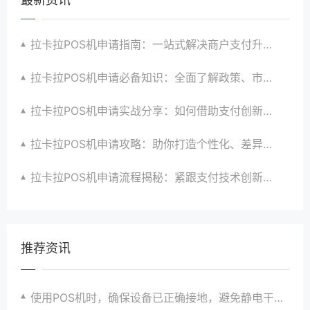
拉卡拉POS机申请指南：一站式解决商户支付升级、智能化与创新需求
拉卡拉POS机申请必备知识：全面了解政策、市场、技术与创新趋势
拉卡拉POS机申请实战分享：如何借助支付创新技术提升商户运营效益与效率
拉卡拉POS机申请攻略：助你打造个性化、差异化支付体验以提升竞争力
拉卡拉POS机申请流程揭秘：紧跟支付技术创新步伐，抢占市场先机
推荐资讯
使用POS机时，确保设备已正确接地，避免静电干扰。