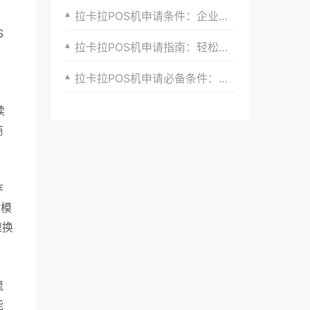
、
拉卡拉POS机申请条件：企业用户需要注意什么？
S
拉卡拉POS机申请指南：轻松接入移动支付
拉卡拉POS机申请必备条件：全面了解政策要求
续
商
存
双模
速换
流
能