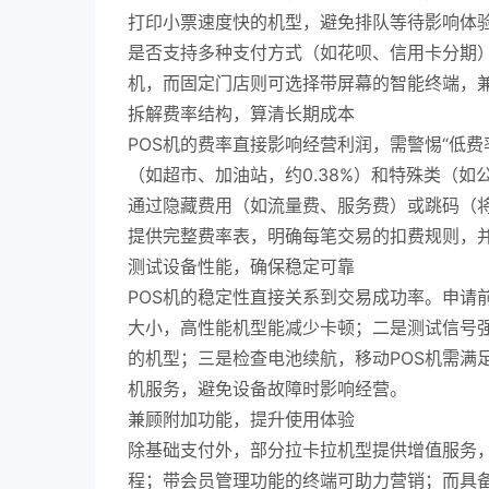
打印小票速度快的机型，避免排队等待影响体
是否支持多种支付方式（如花呗、信用卡分期）
机，而固定门店则可选择带屏幕的智能终端，
拆解费率结构，算清长期成本
POS机的费率直接影响经营利润，需警惕“低费
（如超市、加油站，约0.38%）和特殊类（如
通过隐藏费用（如流量费、服务费）或跳码（
提供完整费率表，明确每笔交易的扣费规则，
测试设备性能，确保稳定可靠
POS机的稳定性直接关系到交易成功率。申请
大小，高性能机型能减少卡顿；二是测试信号强度
的机型；三是检查电池续航，移动POS机需满
机服务，避免设备故障时影响经营。
兼顾附加功能，提升使用体验
除基础支付外，部分拉卡拉机型提供增值服务
程；带会员管理功能的终端可助力营销；而具备