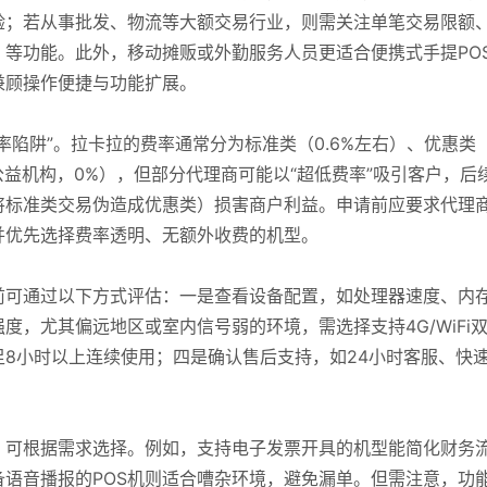
验；若从事批发、物流等大额交易行业，则需关注单笔交易限额
等功能。此外，移动摊贩或外勤服务人员更适合便携式手提PO
兼顾操作便捷与功能扩展。
率陷阱”。拉卡拉的费率通常分为标准类（0.6%左右）、优惠类
公益机构，0%），但部分代理商可能以“超低费率”吸引客户，后
将标准类交易伪造成优惠类）损害商户利益。申请前应要求代理
并优先选择费率透明、无额外收费的机型。
前可通过以下方式评估：一是查看设备配置，如处理器速度、内
，尤其偏远地区或室内信号弱的环境，需选择支持4G/WiFi
足8小时以上连续使用；四是确认售后支持，如24小时客服、快
，可根据需求选择。例如，支持电子发票开具的机型能简化财务
语音播报的POS机则适合嘈杂环境，避免漏单。但需注意，功