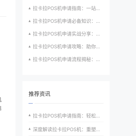
拉卡拉POS机申请指南：一站式解决商户支付升级、智能化与创新需求
拉卡拉POS机申请必备知识：全面了解政策、市场、技术与创新趋势
拉卡拉POS机申请实战分享：如何借助支付创新技术提升商户运营效益与效率
拉卡拉POS机申请攻略：助你打造个性化、差异化支付体验以提升竞争力
拉卡拉POS机申请流程揭秘：紧跟支付技术创新步伐，抢占市场先机
推荐资讯
机
结
拉卡拉POS机申请指南：轻松接入移动支付
深度解读拉卡拉POS机：重塑支付生态
、