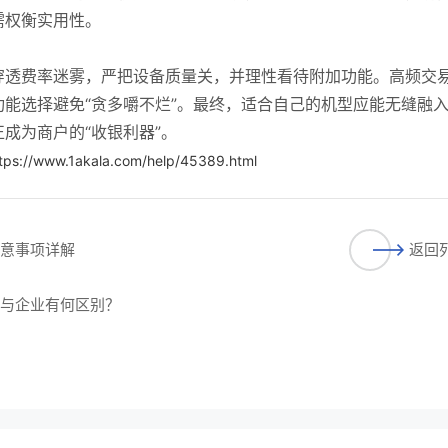
需权衡实用性。
穿透费率迷雾，严把设备质量关，并理性看待附加功能。高频交
能选择避免“贪多嚼不烂”。最终，适合自己的机型应能无缝融
成为商户的“收银利器”。
tps://www.1akala.com/help/45389.html
注意事项详解
返回
户与企业有何区别？