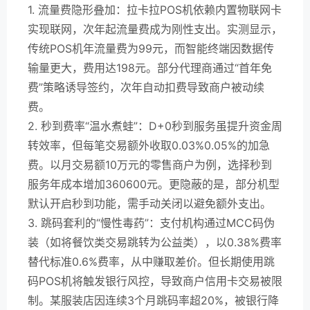
1. 流量费隐形叠加：拉卡拉POS机依赖内置物联网卡
实现联网，次年起流量费成为刚性支出。实测显示，
传统POS机年流量费为99元，而智能终端因数据传
输量更大，费用达198元。部分代理商通过“首年免
费”策略诱导签约，次年自动扣费导致商户被动续
费。
2. 秒到费率“温水煮蛙”：D+0秒到服务虽提升资金周
转效率，但每笔交易额外收取0.03%0.05%的加急
费。以月交易额10万元的零售商户为例，选择秒到
服务年成本增加360600元。更隐蔽的是，部分机型
默认开启秒到功能，需手动关闭以避免额外支出。
3. 跳码套利的“慢性毒药”：支付机构通过MCC码伪
装（如将餐饮类交易跳转为公益类），以0.38%费率
替代标准0.6%费率，从中赚取差价。但长期使用跳
码POS机将触发银行风控，导致商户信用卡交易被限
制。某服装店因连续3个月跳码率超20%，被银行降