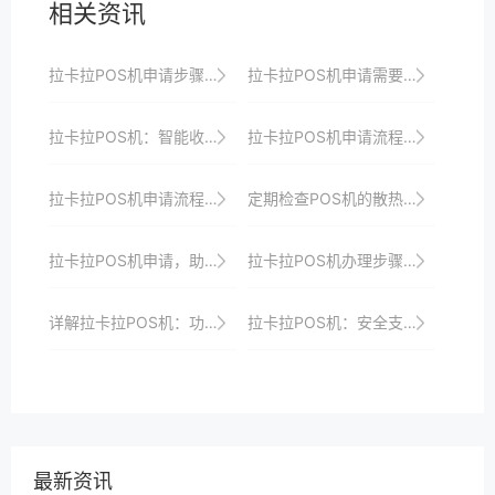
相关资讯
拉卡拉POS机申请步骤：简单几步轻松搞定
拉卡拉POS机申请需要哪些材料？详细清单
拉卡拉POS机：智能收银，提升商家经营效率
拉卡拉POS机申请流程详解：如何高效准备资料并通过审核
拉卡拉POS机申请流程：线下申请的详细步骤
定期检查POS机的散热情况，确保设备正常运行。
拉卡拉POS机申请，助力商户提升支付效率
拉卡拉POS机办理步骤详解：轻松实现收银升级
详解拉卡拉POS机：功能、优势与应用场景
拉卡拉POS机：安全支付，守护商家的每一笔财富
最新资讯