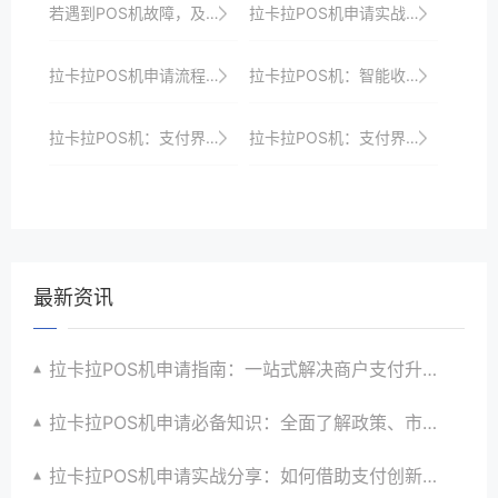
若遇到POS机故障，及时联系客服寻求帮助。
拉卡拉POS机申请实战技巧：轻松应对各种挑战
拉卡拉POS机申请流程速览，助你抢占支付升级先机
拉卡拉POS机：智能收银，提升商家竞争力
拉卡拉POS机：支付界的“黑科技”
拉卡拉POS机：支付界的“智慧大师”
最新资讯
拉卡拉POS机申请指南：一站式解决商户支付升级、智能化与创新需求
拉卡拉POS机申请必备知识：全面了解政策、市场、技术与创新趋势
拉卡拉POS机申请实战分享：如何借助支付创新技术提升商户运营效益与效率