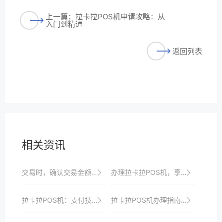
上一篇：拉卡拉POS机申请攻略：从
入门到精通
返回列表
相关资讯
交易时，确认交易金额无误后再进行下一步操作。
办理拉卡拉POS机，享受专业高效的收银服务，提升顾客满意度与忠诚度
拉卡拉POS机：支付技术的新革命，引领行业发展
拉卡拉POS机办理指南：从零开始轻松掌握收银新技能并打造智能化收银新时代以满足商家多样化需求并引领行业发展方向