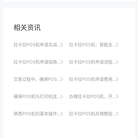
相关资讯
拉卡拉POS机申请实战分享：如何借助支付数据分析优化商户经营
拉卡拉POS机：智能支付，创造无限可能
拉卡拉POS机申请指南：步骤详解与常见问题解答
拉卡拉POS机申请流程简化版，助你轻松实现支付智能化升级
交易过程中，确保POS机与支付系统的通信协议安全。
拉卡拉POS机申请费用及优惠政策全攻略
确保POS机与打印机连接正常，避免打印错误。
办理拉卡拉POS机，开启智能收银新时代
熟悉POS机的基本操作界面和功能键。
拉卡拉POS机办理教程：轻松几步即可开启收银新时代大门以满足商家多样化需求并提升店铺竞争力以及引领支付潮流