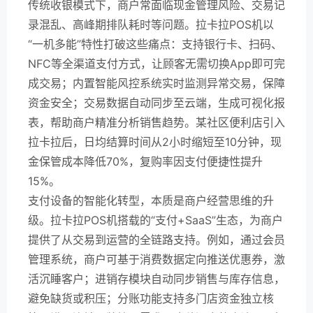
传统收银模式下，商户常面临现金管理风险、交易记
录混乱、高峰期排队耗时等问题。拉卡拉POS机以
“一机多能”特性打破这些痛点：支持银行卡、扫码、
NFC等全渠道支付方式，让顾客无需切换App即可完
成交易；内置智能风控系统实时监测异常交易，保障
资金安全；交易数据自动同步至云端，生成可视化报
表，帮助商户精准分析销售趋势。某社区便利店引入
拉卡拉后，日均结算时间从2小时缩短至10分钟，现
金保管成本降低70%，复购率因支付便捷性提升
15%。
支付设备的智能化转型，本质是商户经营思维的升
级。拉卡拉POS机搭载的“支付+SaaS”生态，为商户
提供了从交易到运营的全链路支持。例如，通过会员
管理系统，商户可基于消费数据定向推送优惠券，激
活沉睡客户；进销存模块自动同步销售与库存信息，
避免缺货或积压；分账功能支持多门店资金独立核