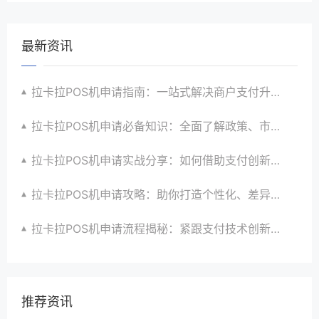
最新资讯
拉卡拉POS机申请指南：一站式解决商户支付升级、智能化与创新需求
拉卡拉POS机申请必备知识：全面了解政策、市场、技术与创新趋势
拉卡拉POS机申请实战分享：如何借助支付创新技术提升商户运营效益与效率
拉卡拉POS机申请攻略：助你打造个性化、差异化支付体验以提升竞争力
拉卡拉POS机申请流程揭秘：紧跟支付技术创新步伐，抢占市场先机
推荐资讯