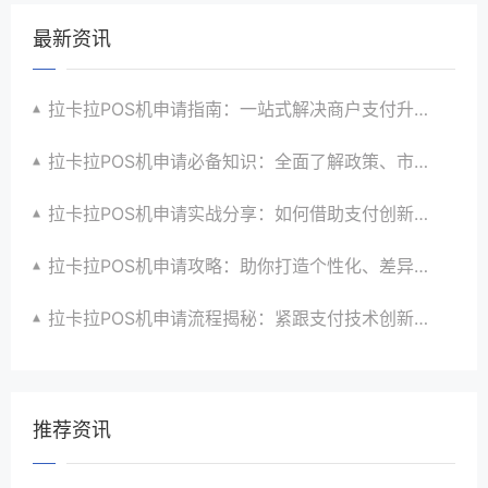
最新资讯
拉卡拉POS机申请指南：一站式解决商户支付升级、智能化与创新需求
拉卡拉POS机申请必备知识：全面了解政策、市场、技术与创新趋势
拉卡拉POS机申请实战分享：如何借助支付创新技术提升商户运营效益与效率
拉卡拉POS机申请攻略：助你打造个性化、差异化支付体验以提升竞争力
拉卡拉POS机申请流程揭秘：紧跟支付技术创新步伐，抢占市场先机
推荐资讯