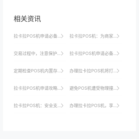
相关资讯
拉卡拉POS机申请必备：了解这些政策更轻松
拉卡拉POS机：为商家提供全方位的支付服务
交易过程中，注意保护客户隐私，避免信息泄露。
拉卡拉POS机申请必备知识：了解这些技巧更省心省力
定期检查POS机内置存储，及时清理无用数据。
办理拉卡拉POS机将打造高效便捷安全的收银系统以提升商家收银效率、品牌形象与顾客支付体验并引领支付行业创新发展
拉卡拉POS机申请攻略：如何选择适合自己的机型？
避免POS机遭受物理撞击或跌落，以防损坏。
拉卡拉POS机：安全支付，守护商家财产
办理拉卡拉POS机，享受便捷高效的收银体验与全方位服务