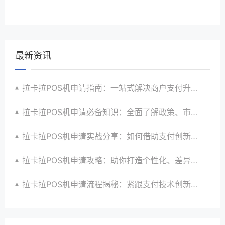
最新资讯
拉卡拉POS机申请指南：一站式解决商户支付升级、智能化与创新需求
拉卡拉POS机申请必备知识：全面了解政策、市场、技术与创新趋势
拉卡拉POS机申请实战分享：如何借助支付创新技术提升商户运营效益与效率
拉卡拉POS机申请攻略：助你打造个性化、差异化支付体验以提升竞争力
拉卡拉POS机申请流程揭秘：紧跟支付技术创新步伐，抢占市场先机