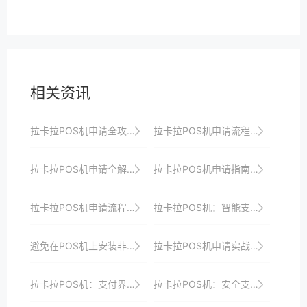
相关资讯
拉卡拉POS机申请全攻略：从入门到精通的实战指南
拉卡拉POS机申请流程：线下申请的详细步骤
拉卡拉POS机申请全解析：从申请到使用的全方位剖析与指导
拉卡拉POS机申请指南：一站式解决商户支付需求
拉卡拉POS机申请流程及使用体验分享
拉卡拉POS机：智能支付，创造无限商机
避免在POS机上安装非官方软件，以防病毒或恶意软件。
拉卡拉POS机申请实战技巧：轻松应对各种挑战
拉卡拉POS机：支付界的“黑科技”
拉卡拉POS机：安全支付，守护每一笔交易