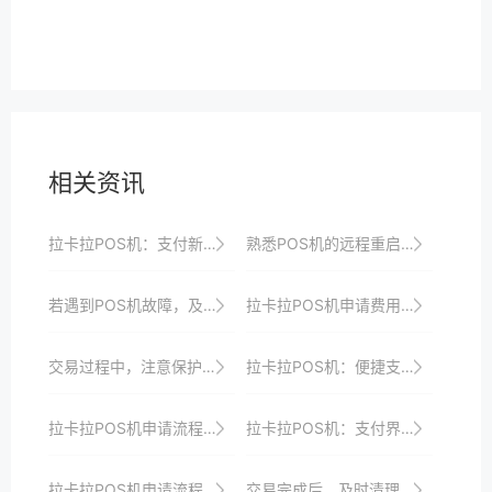
相关资讯
拉卡拉POS机：支付新体验，轻松享受
熟悉POS机的远程重启功能，以便快速恢复设备。
若遇到POS机故障，及时联系客服寻求帮助。
拉卡拉POS机申请费用及优惠政策全攻略
交易过程中，注意保护客户隐私，避免信息泄露。
拉卡拉POS机：便捷支付，提升消费体验
拉卡拉POS机申请流程揭秘：紧跟支付技术创新步伐，抢占市场先机
拉卡拉POS机：支付界的“智能管家”
拉卡拉POS机申请流程：线上与线下对比分析
交易完成后，及时清理POS机上的临时文件。