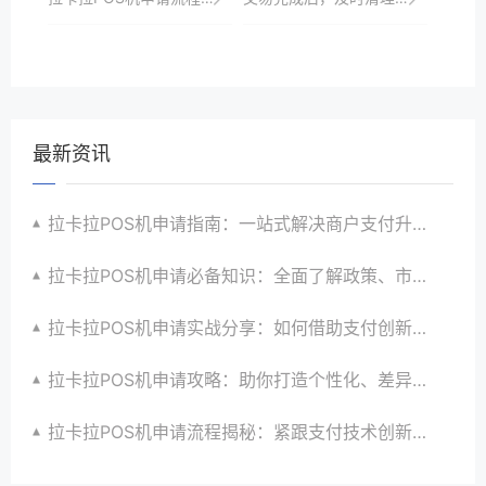
最新资讯
拉卡拉POS机申请指南：一站式解决商户支付升级、智能化与创新需求
拉卡拉POS机申请必备知识：全面了解政策、市场、技术与创新趋势
拉卡拉POS机申请实战分享：如何借助支付创新技术提升商户运营效益与效率
拉卡拉POS机申请攻略：助你打造个性化、差异化支付体验以提升竞争力
拉卡拉POS机申请流程揭秘：紧跟支付技术创新步伐，抢占市场先机