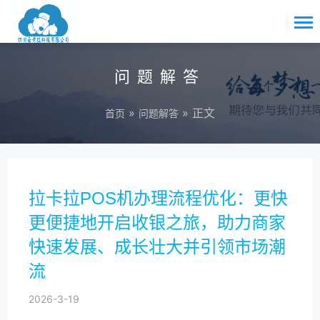
问题解答
»
» 正文
首页
问题解答
拉卡拉POS机办理流程优化：更快
更便捷地开启收银之旅，助力商家
快速发展、成长壮大并引领市场潮
流
2026-3-19