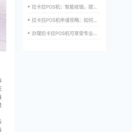
拉卡拉POS机：智能收银，提升商家竞争力
拉卡拉POS机申请攻略：如何提升申请成功率
办理拉卡拉POS机可享受专业高效的收银服务、优惠政策以及全方位安全保障和服务支持以助力商家快速发展与成长壮大
S
还
再
提
系
运