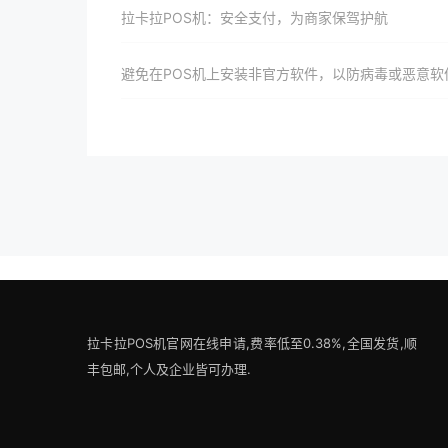
拉卡拉POS机：安全支付，为商家保驾护航
避免在POS机上安装非官方软件，以防病毒或恶意软
拉卡拉POS机官网在线申请,费率低至0.38%,全国发货,顺
丰包邮,个人及企业皆可办理.