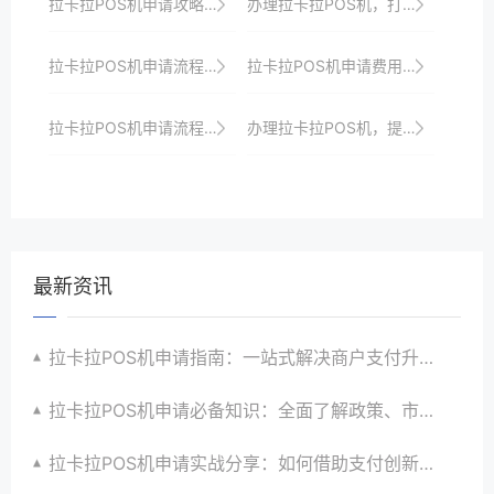
拉卡拉POS机申请攻略：助你打造个性化支付体验
办理拉卡拉POS机，打造智能便捷安全的收银系统，引领支付行业创新与发展潮流
拉卡拉POS机申请流程简化版，助你轻松上手
拉卡拉POS机申请费用及优惠政策全解析
拉卡拉POS机申请流程：线下申请的详细步骤
办理拉卡拉POS机，提升商家收银效率与品牌形象
最新资讯
拉卡拉POS机申请指南：一站式解决商户支付升级、智能化与创新需求
拉卡拉POS机申请必备知识：全面了解政策、市场、技术与创新趋势
拉卡拉POS机申请实战分享：如何借助支付创新技术提升商户运营效益与效率