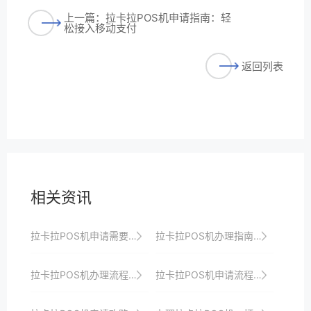
上一篇：拉卡拉POS机申请指南：轻
松接入移动支付
返回列表
相关资讯
拉卡拉POS机申请需要哪些材料？详细清单
拉卡拉POS机办理指南：助力商家快速接入支付
拉卡拉POS机办理流程全解析：助力商家快速收银与转型升级
拉卡拉POS机申请流程及使用注意事项