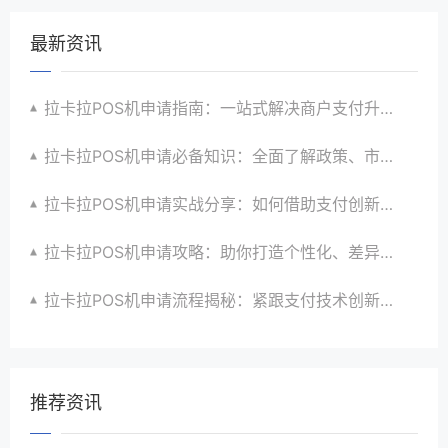
最新资讯
拉卡拉POS机申请指南：一站式解决商户支付升级、智能化与创新需求
拉卡拉POS机申请必备知识：全面了解政策、市场、技术与创新趋势
拉卡拉POS机申请实战分享：如何借助支付创新技术提升商户运营效益与效率
拉卡拉POS机申请攻略：助你打造个性化、差异化支付体验以提升竞争力
拉卡拉POS机申请流程揭秘：紧跟支付技术创新步伐，抢占市场先机
推荐资讯