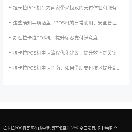
拉卡拉POS机：为商家带来极致的支付体验和服务
这些须知事项涵盖了POS机的日常使用、安全管理、性能优化、故障排查等多个方面，旨在帮助用户全面了解和高效使用拉卡拉POS机。
办理拉卡拉POS机，提升顾客支付满意度
拉卡拉POS机申请流程优化建议，提升效率是关键
拉卡拉POS机申请指南：如何借助支付技术提升商户竞争力
拉卡拉POS机官网在线申请,费率低至0.38%,全国发货,顺丰包邮,个