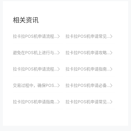
相关资讯
拉卡拉POS机申请流程及审核时间全解析
拉卡拉POS机申请常见问题及解决方法
避免在POS机上进行与业务无关的操作，以免影响性能。
拉卡拉POS机申请攻略：如何避免申请失败？
拉卡拉POS机申请流程详解：从资料准备到审核通过
拉卡拉POS机申请指南：一站式解决支付难题
交易过程中，确保POS机屏幕显示的信息准确无误。
拉卡拉POS机申请必备条件：全面了解政策、市场与技术需求
拉卡拉POS机申请指南：轻松接入移动支付
拉卡拉POS机申请常见问题及解决方法