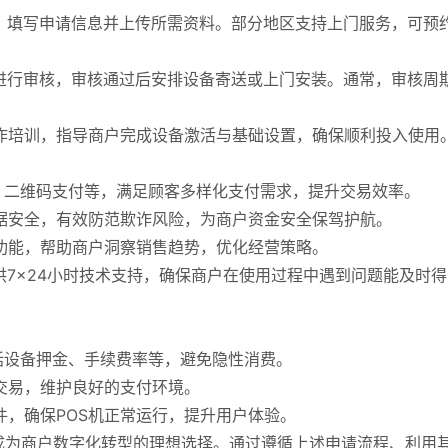
PP，填写申请信息并上传所需资料。部分地区支持上门服务，可预
料进行审核，审核通过后安排设备寄送或上门安装。通常，审核周
操作培训，指导商户完成设备激活与基础设置，确保顺利投入使用
卡、二维码支付等，满足顾客多样化支付需求，提升交易效率。
数据安全，有效防范欺诈风险，为商户资金安全保驾护航。
析功能，帮助商户洞察销售趋势，优化经营策略。
供7×24小时技术支持，确保商户在使用过程中遇到问题能及时
包括设备押金、手续费率等，避免隐性消费。
规交易，维护良好的支付环境。
件，确保POS机正常运行，提升用户体验。
成为商户数字化转型的理想选择。通过遵循上述申请流程、利用