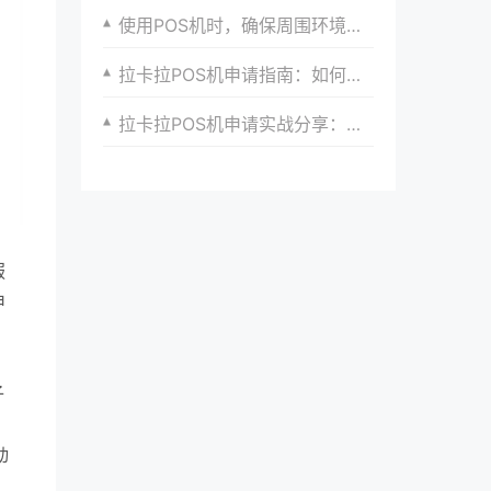
使用POS机时，确保周围环境安静，避免干扰操作。
拉卡拉POS机申请指南：如何构建安全、高效的支付体系
拉卡拉POS机申请实战分享：如何借助支付数据优化经营决策
服
申
子
动