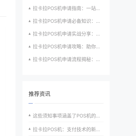
拉卡拉POS机申请指南：一站式解决商户支付升级、智能化与创新需求
拉卡拉POS机申请必备知识：全面了解政策、市场、技术与创新趋势
拉卡拉POS机申请实战分享：如何借助支付创新技术提升商户运营效益与效率
拉卡拉POS机申请攻略：助你打造个性化、差异化支付体验以提升竞争力
拉卡拉POS机申请流程揭秘：紧跟支付技术创新步伐，抢占市场先机
推荐资讯
这些须知事项涵盖了POS机的日常使用、安全管理、性能优化、故障排查等多个方面，旨在帮助用户全面了解和高效使用拉卡拉POS机。
拉卡拉POS机：支付技术的新飞跃