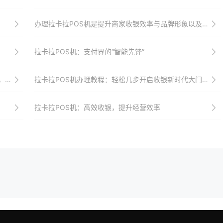
办理拉卡拉POS机是提升商家收银效率与品牌形象以及增强顾客忠诚度的最佳选择之一
拉卡拉POS机：支付界的“智能先锋”
诚度
拉卡拉POS机办理教程：轻松几步开启收银新时代大门，助力商家实现收银升级、转型与增长
拉卡拉POS机：高效收银，提升经营效率