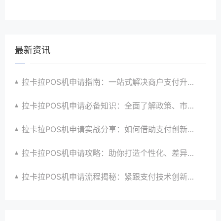
最新资讯
拉卡拉POS机申请指南：一站式解决商户支付升级、智能化与创新需求
拉卡拉POS机申请必备知识：全面了解政策、市场、技术与创新趋势
拉卡拉POS机申请实战分享：如何借助支付创新技术提升商户运营效益与效率
拉卡拉POS机申请攻略：助你打造个性化、差异化支付体验以提升竞争力
拉卡拉POS机申请流程揭秘：紧跟支付技术创新步伐，抢占市场先机