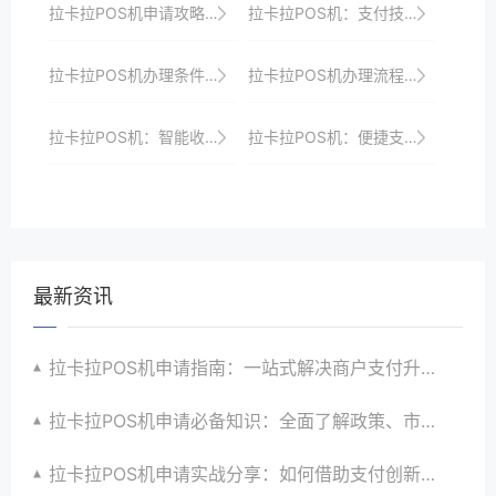
拉卡拉POS机申请攻略：如何选择适合自己的机型？
拉卡拉POS机：支付技术的新飞跃，引领支付未来
拉卡拉POS机办理条件与所需材料解析：一站式服务助你快速接入支付市场并享受优惠政策
拉卡拉POS机办理流程优化：更快更便捷地开启收银之旅，助力商家快速发展、成长壮大并引领市场潮流
拉卡拉POS机：智能收银，提升商家竞争力
拉卡拉POS机：便捷支付，提升消费体验
最新资讯
拉卡拉POS机申请指南：一站式解决商户支付升级、智能化与创新需求
拉卡拉POS机申请必备知识：全面了解政策、市场、技术与创新趋势
拉卡拉POS机申请实战分享：如何借助支付创新技术提升商户运营效益与效率