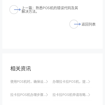
上一篇：熟悉POS机的错误代码及其
解决方法。
返回列表
相关资讯
使用POS机时，确保设备已正确连接至稳定的电源。
办理拉卡拉POS机，提升商家收银效率与品牌形象
拉卡拉POS机办理步骤详解：助你轻松搞定收银升级，提升店铺竞争力
拉卡拉POS机申请攻略：如何选择适合自己的机型？