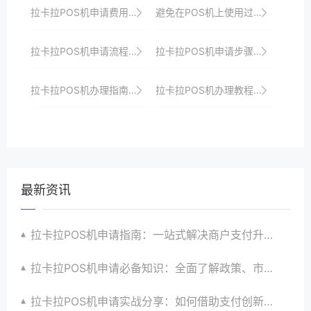
拉卡拉POS机申请费用及优惠政策一览
避免在POS机上使用过于复杂的密码，以防遗忘。
拉卡拉POS机申请流程优化实践，提升用户体验是关键
拉卡拉POS机申请步骤：新手必看的操作指南
拉卡拉POS机办理指南：从零到一轻松掌握收银新技能，打造智能化收银新时代
拉卡拉POS机办理教程：轻松几步即可开启收银新时代大门以满足商家多样化需求并提升店铺竞争力以及引领支付潮流
最新资讯
拉卡拉POS机申请指南：一站式解决商户支付升级、智能化与创新需求
拉卡拉POS机申请必备知识：全面了解政策、市场、技术与创新趋势
拉卡拉POS机申请实战分享：如何借助支付创新技术提升商户运营效益与效率