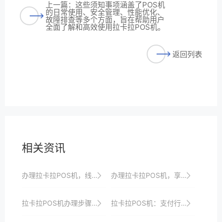
上一篇：这些须知事项涵盖了POS机
的日常使用、安全管理、性能优化、
故障排查等多个方面，旨在帮助用户
全面了解和高效使用拉卡拉POS机。
返回列表
相关资讯
办理拉卡拉POS机，线上线下融合收银尽在掌握
办理拉卡拉POS机，享受专业高效的收银服务、优惠政策、全方位安全保障与一站式解决方案支持
拉卡拉POS机办理步骤详解：轻松搞定收银升级以满足商家多样化需求并引领支付潮流以及提升顾客支付体验
拉卡拉POS机：支付行业的创新力量