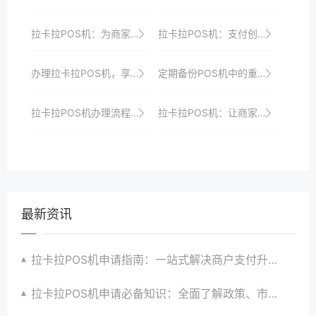
拉卡拉POS机：为商家带来智能收银革命
拉卡拉POS机：支付创新，助力商家实现数字化转型
办理拉卡拉POS机，享受专业高效的收银服务、优惠政策与全方位安全保障
定期备份POS机中的重要数据，以防数据丢失。
拉卡拉POS机办理流程解析：从申请到使用的无缝衔接
拉卡拉POS机：让商家收银更智能、更高效
最新资讯
拉卡拉POS机申请指南：一站式解决商户支付升级、智能化与创新需求
拉卡拉POS机申请必备知识：全面了解政策、市场、技术与创新趋势