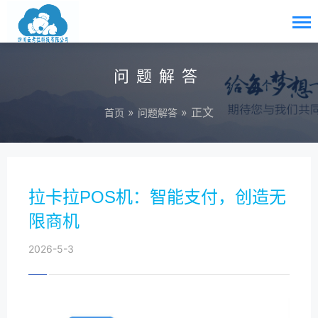
问题解答
»
» 正文
首页
问题解答
拉卡拉POS机：智能支付，创造无
限商机
2026-5-3