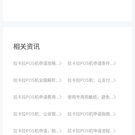
相关资讯
拉卡拉POS机申请攻略：如何提升申请成功率
拉卡拉POS机申请条件及费用全解析
拉卡拉POS机全面解析：让支付更便捷
拉卡拉POS机：让支付更智能，更高效
拉卡拉POS机申请费用及隐藏成本分析
使用专用热敏纸，避免使用劣质纸张导致打印不清晰。
拉卡拉POS机：让收银工作变得更智能、更高效
拉卡拉POS机申请指南：如何借助支付技术实现商户数字化转型
拉卡拉POS机申请，助力商户实现智慧经营
拉卡拉POS机申请流程优化案例分享，提升商户支付体验