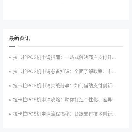
最新资讯
拉卡拉POS机申请指南：一站式解决商户支付升级、智能化与创新需求
拉卡拉POS机申请必备知识：全面了解政策、市场、技术与创新趋势
拉卡拉POS机申请实战分享：如何借助支付创新技术提升商户运营效益与效率
拉卡拉POS机申请攻略：助你打造个性化、差异化支付体验以提升竞争力
拉卡拉POS机申请流程揭秘：紧跟支付技术创新步伐，抢占市场先机