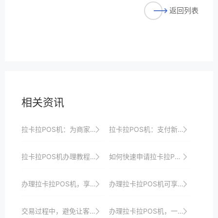
返回列表
相关资讯
拉卡拉POS机：为商家带来极致支付体验
拉卡拉POS机：支付新体验，轻松收银
拉卡拉POS机办理教程：轻松几步，开启收银新时代大门
如何快速申请拉卡拉POS机？完整流程分享
办理拉卡拉POS机，享受安全便捷的支付服务
办理拉卡拉POS机可享受专业高效的收银服务、优惠政策以及全方位安全保障和服务支持以助力商家快速发展与成长壮大
交易过程中，避免让客户直接接触POS机内部组件。
办理拉卡拉POS机，一站式收银解决方案等你来拿