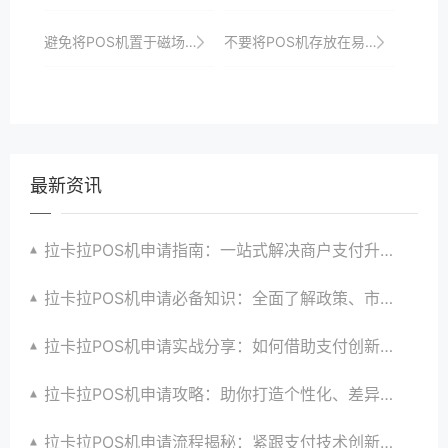
避免将POS机置于磁场强的地方，以免影响内部组件。
不要将POS机存放在易燃、易爆物品附近。
最新资讯
拉卡拉POS机申请指南：一站式解决商户支付升级、智能化与创新需求
拉卡拉POS机申请必备知识：全面了解政策、市场、技术与创新趋势
拉卡拉POS机申请实战分享：如何借助支付创新技术提升商户运营效益与效率
拉卡拉POS机申请攻略：助你打造个性化、差异化支付体验以提升竞争力
拉卡拉POS机申请流程揭秘：紧跟支付技术创新步伐，抢占市场先机