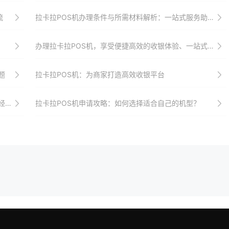
流
拉卡拉POS机办理条件与所需材料解析：一站式服务助你快速接入支付市场并享受优惠政策与全方位支持
办理拉卡拉POS机，享受便捷高效的收银体验、一站式解决方案与全方位服务
题
拉卡拉POS机：为商家打造高效收银平台
策
拉卡拉POS机申请攻略：如何选择适合自己的机型？