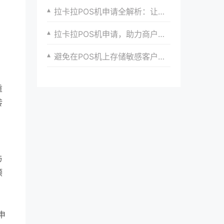
拉卡拉POS机申请全解析：让你的生意更顺畅
拉卡拉POS机申请，助力商户实现支付创新与升级
避免在POS机上存储敏感客户信息，如身份证号。
重
转
与
顺
申